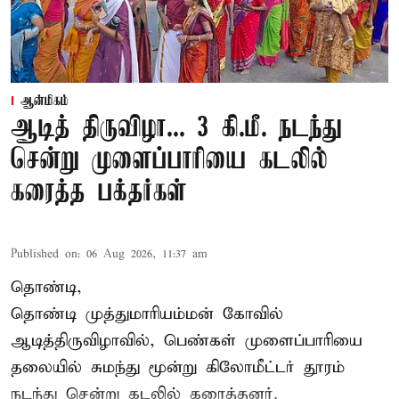
ஆன்மிகம்
ஆடித் திருவிழா... 3 கி.மீ. நடந்து
சென்று முளைப்பாரியை கடலில்
கரைத்த பக்தர்கள்
Published on
:
06 Aug 2026, 11:37 am
தொண்டி,
தொண்டி முத்துமாரியம்மன் கோவில்
ஆடித்திருவிழாவில், பெண்கள் முளைப்பாரியை
தலையில் சுமந்து மூன்று கிலோமீட்டர் தூரம்
நடந்து சென்று கடலில் கரைத்தனர்.