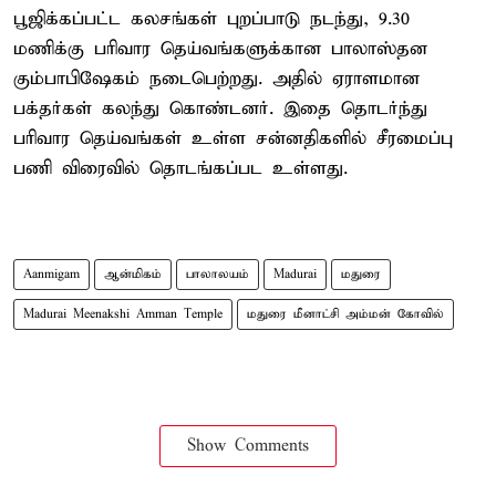
பூஜிக்கப்பட்ட கலசங்கள் புறப்பாடு நடந்து, 9.30
மணிக்கு பரிவார தெய்வங்களுக்கான பாலாஸ்தன
கும்பாபிஷேகம் நடைபெற்றது. அதில் ஏராளமான
பக்தர்கள் கலந்து கொண்டனர். இதை தொடர்ந்து
பரிவார தெய்வங்கள் உள்ள சன்னதிகளில் சீரமைப்பு
பணி விரைவில் தொடங்கப்பட உள்ளது.
Aanmigam
ஆன்மிகம்
பாலாலயம்
Madurai
மதுரை
Madurai Meenakshi Amman Temple
மதுரை மீனாட்சி அம்மன் கோவில்
Show Comments