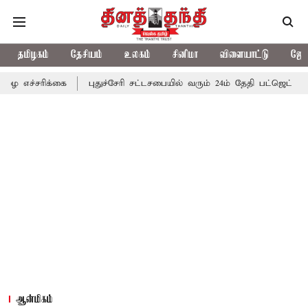
தமிழகம்
தேசியம்
உலகம்
சினிமா
விளையாட்டு
ஜோத
்கை
புதுச்சேரி சட்டசபையில் வரும் 24ம் தேதி பட்ஜெட் தாக்கல் செய்க
ஆன்மிகம்