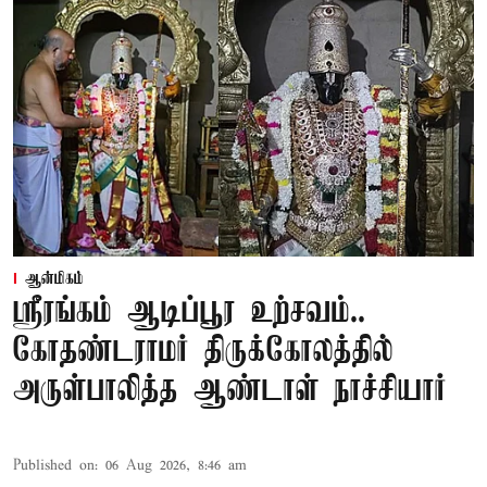
ஆன்மிகம்
ஸ்ரீரங்கம் ஆடிப்பூர உற்சவம்..
கோதண்டராமர் திருக்கோலத்தில்
அருள்பாலித்த ஆண்டாள் நாச்சியார்
Published on
:
06 Aug 2026, 8:46 am