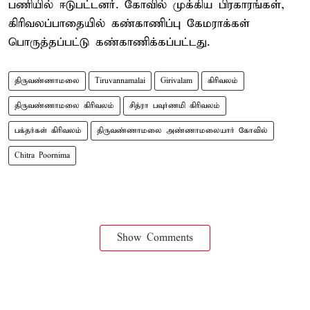
பணியில் ஈடுபட்டனர். கோவில் முக்கிய பிரகாரங்கள்,
கிரிவலப்பாதையில் கண்காணிப்பு கேமராக்கள்
பொருத்தப்பட்டு கண்காணிக்கப்பட்டது.
திருவண்ணாமலை
Tiruvannamalai
Girivalam
கிரிவலம்
திருவண்ணாமலை கிரிவலம்
சித்ரா பவுர்ணமி கிரிவலம்
பக்தர்கள் கிரிவலம்
திருவண்ணாமலை அண்ணாமலையார் கோவில்
Chitra Poornima
Show Comments