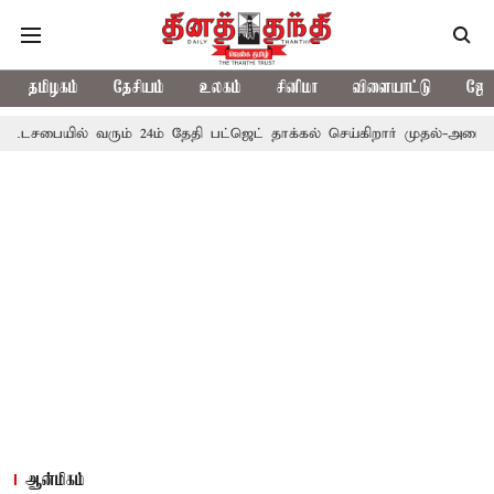
தமிழகம்
தேசியம்
உலகம்
சினிமா
விளையாட்டு
ஜோத
் வரும் 24ம் தேதி பட்ஜெட் தாக்கல் செய்கிறார் முதல்-அமைச்சர் ரங்கசாமி
ஆன்மிகம்