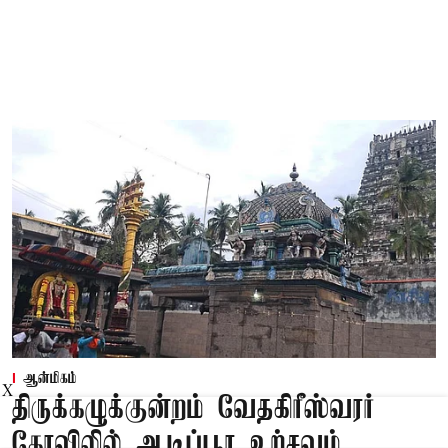
ஆன்மிகம்
X
திருக்கழுக்குன்றம் வேதகிரீஸ்வரர்
கோவிலில் ஆடிப்பூர உற்சவம்