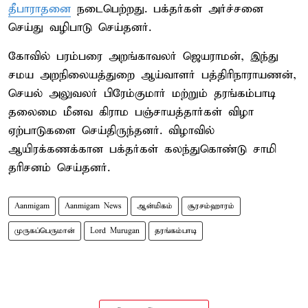
தீபாராதனை
நடைபெற்றது. பக்தர்கள் அர்ச்சனை
செய்து வழிபாடு செய்தனர்.
கோவில் பரம்பரை அறங்காவலர் ஜெயராமன், இந்து
சமய அறநிலையத்துறை ஆய்வாளர் பத்திரிநாராயணன்,
செயல் அலுவலர் பிரேம்குமார் மற்றும் தரங்கம்பாடி
தலைமை மீனவ கிராம பஞ்சாயத்தார்கள் விழா
ஏற்பாடுகளை செய்திருந்தனர். விழாவில்
ஆயிரக்கணக்கான பக்தர்கள் கலந்துகொண்டு சாமி
தரிசனம் செய்தனர்.
Aanmigam
Aanmigam News
ஆன்மிகம்
சூரசம்ஹாரம்
முருகப்பெருமான்
Lord Murugan
தரங்கம்பாடி