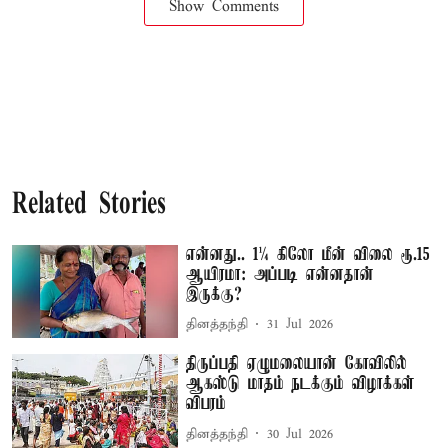
Show Comments
Related Stories
என்னது.. 1¼ கிலோ மீன் விலை ரூ.15
ஆயிரமா: அப்படி என்னதான்
இருக்கு?
தினத்தந்தி
31 Jul 2026
திருப்பதி ஏழுமலையான் கோவிலில்
ஆகஸ்டு மாதம் நடக்கும் விழாக்கள்
விபரம்
தினத்தந்தி
30 Jul 2026