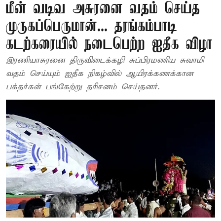
மீன் வடிவ அசுரனை வதம் செய்த
முருகப்பெருமான்... தரங்கம்பாடி
கடற்கரையில் நடைபெற்ற ஐதீக விழா
இரணியாசுரனை திருவிடைக்கழி சுப்பிரமணிய சுவாமி
வதம் செய்யும் ஐதீக நிகழ்வில் ஆயிரக்கணக்கான
பக்தர்கள் பங்கேற்று தரிசனம் செய்தனர்.