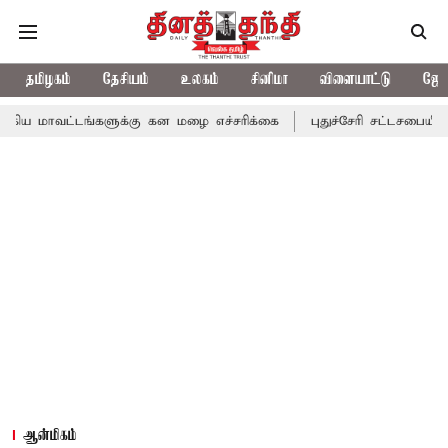
தமிழகம்
தேசியம்
உலகம்
சினிமா
விளையாட்டு
ஜோத
டங்களுக்கு கன மழை எச்சரிக்கை
புதுச்சேரி சட்டசபையில் வரும் 24ம
ஆன்மிகம்