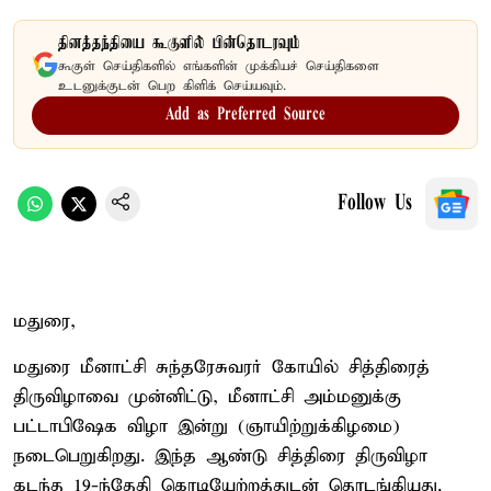
தினத்தந்தியை கூகுளில் பின்தொடரவும்
கூகுள் செய்திகளில் எங்களின் முக்கியச் செய்திகளை
உடனுக்குடன் பெற கிளிக் செய்யவும்.
Add as Preferred Source
Follow Us
மதுரை,
மதுரை மீனாட்சி சுந்தரேசுவரர் கோயில் சித்திரைத்
திருவிழாவை முன்னிட்டு, மீனாட்சி அம்மனுக்கு
பட்டாபிஷேக விழா இன்று (ஞாயிற்றுக்கிழமை)
நடைபெறுகிறது. இந்த ஆண்டு சித்திரை திருவிழா
கடந்த 19-ந்தேதி கொடியேற்றத்துடன் தொடங்கியது.