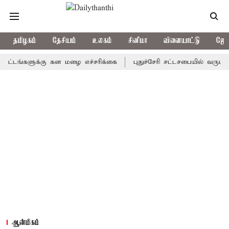
தமிழகம்
தேசியம்
உலகம்
சினிமா
விளையாட்டு
ஜோத
களுக்கு கன மழை எச்சரிக்கை
புதுச்சேரி சட்டசபையில் வரும் 24ம் த
ஆன்மிகம்