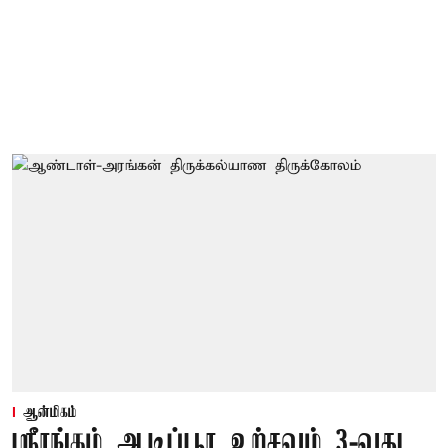
ஆன்மிகம்
ஸ்ரீரங்கம் ஆடிப்பூர உற்சவம் 3-வது