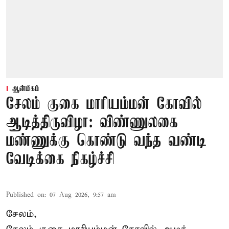
ஆன்மிகம்
சேலம் குகை மாரியம்மன் கோவில்
ஆடித்திருவிழா: விண்ணுலகை
மண்ணுக்கு கொண்டு வந்த வண்டி
வேடிக்கை நிகழ்ச்சி
Published on
:
07 Aug 2026, 9:57 am
சேலம்,