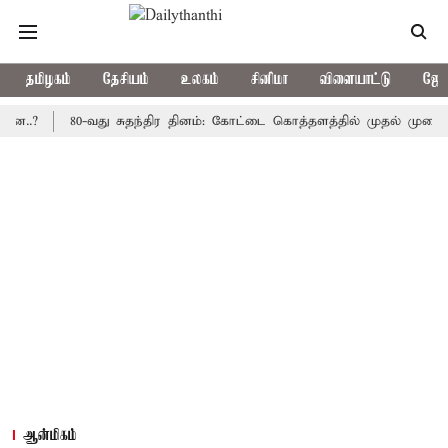
தமிழகம்
தேசியம்
உலகம்
சினிமா
விளையாட்டு
ஜோத
80-வது சுதந்திர தினம்: கோட்டை கொத்தளத்தில் முதல் முறையாக தேசி
ஆன்மிகம்