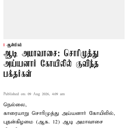
ஆன்மிகம்
ஆடி அமாவாசை: சொரிமுத்து
அய்யனார் கோயிலில் குவிந்த
பக்தர்கள்
Published on
:
09 Aug 2026, 4:09 am
நெல்லை,
காரையாறு சொரிமுத்து அய்யனார் கோயிலில்,
புதன்கிழமை (ஆக. 12) ஆடி அமாவாசை