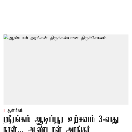
ஆன்மிகம்
ஸ்ரீரங்கம் ஆடிப்பூர உற்சவம் 3-வது
நாள்... ஆண்டாள் அரங்கர்