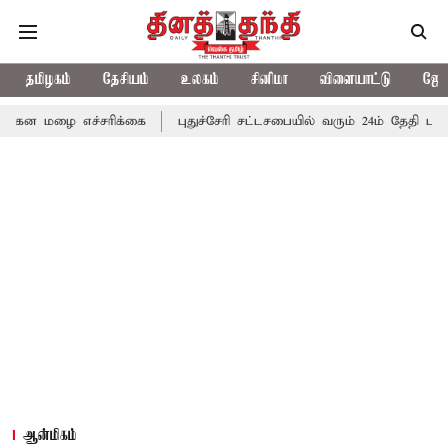
தமிழகம்
தேசியம்
உலகம்
சினிமா
விளையாட்டு
ஜோத
எச்சரிக்கை
புதுச்சேரி சட்டசபையில் வரும் 24ம் தேதி பட்ஜெட் தாக்கல
ஆன்மிகம்