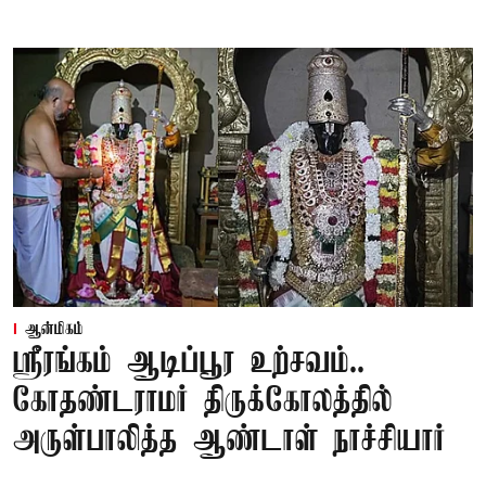
ஆன்மிகம்
ஸ்ரீரங்கம் ஆடிப்பூர உற்சவம்..
கோதண்டராமர் திருக்கோலத்தில்
அருள்பாலித்த ஆண்டாள் நாச்சியார்