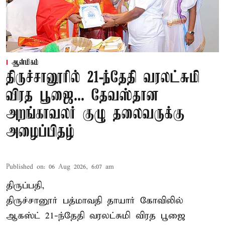
ஆன்மிகம்
திருச்சானூரில் 21-ந்தேதி வரலட்சுமி
விரத பூஜை... தேவஸ்தான
அறங்காவலர் குழு தலைவருக்கு
அழைப்பிதழ்
Published on
:
06 Aug 2026, 6:07 am
திருப்பதி,
திருச்சானூர் பத்மாவதி தாயார் கோவிலில்
ஆகஸ்ட் 21-ந்தேதி வரலட்சுமி விரத பூஜை