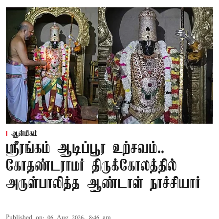
ஆன்மிகம்
ஸ்ரீரங்கம் ஆடிப்பூர உற்சவம்..
கோதண்டராமர் திருக்கோலத்தில்
அருள்பாலித்த ஆண்டாள் நாச்சியார்
Published on
:
06 Aug 2026, 8:46 am