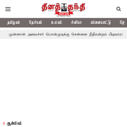
தமிழகம்
தேசியம்
உலகம்
சினிமா
விளையாட்டு
ஜோத
ள் அமைச்சர் பொன்முடிக்கு சென்னை நீதிமன்றம் பிடிவாராண்ட்
தொலை
ஆன்மிகம்