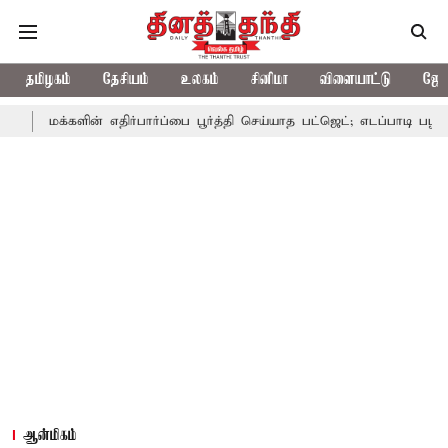
தமிழகம்
தேசியம்
உலகம்
சினிமா
விளையாட்டு
ஜோத
ளின் எதிர்பார்ப்பை பூர்த்தி செய்யாத பட்ஜெட்; எடப்பாடி பழனிசாமி
பட
ஆன்மிகம்