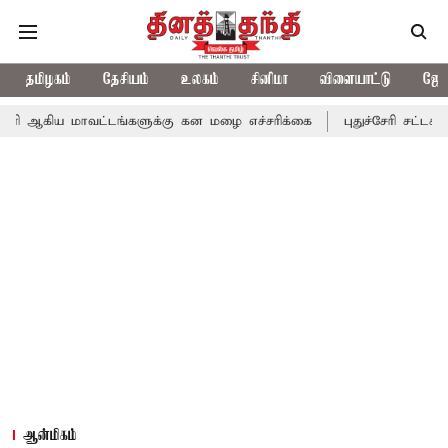
தமிழகம்
தேசியம்
உலகம்
சினிமா
விளையாட்டு
ஜோத
வட்டங்களுக்கு கன மழை எச்சரிக்கை
புதுச்சேரி சட்டசபையில் வரும் 
ஆன்மிகம்