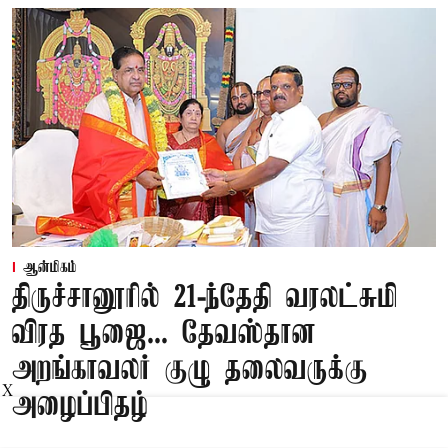
ஆன்மிகம்
திருச்சானூரில் 21-ந்தேதி வரலட்சுமி
விரத பூஜை... தேவஸ்தான
அறங்காவலர் குழு தலைவருக்கு
X
அழைப்பிதழ்