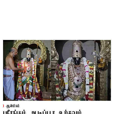
ஆன்மிகம்
ஸ்ரீரங்கம் ஆடிப்பூர உற்சவம்..