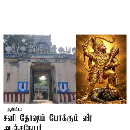
ஆன்மிகம்
சனி தோஷம் போக்கும் வீர
ஆஞ்சநேயர்