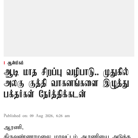
ஆன்மிகம்
ஆடி மாத சிறப்பு வழிபாடு.. முதுகில்
அலகு குத்தி வாகனங்களை இழுத்து
பக்தர்கள் நேர்த்திக்கடன்
Published on
:
09 Aug 2026, 6:26 am
ஆரணி,
திருவண்ணாமலை மாவட்டம் ஆரணியை அடுத்த