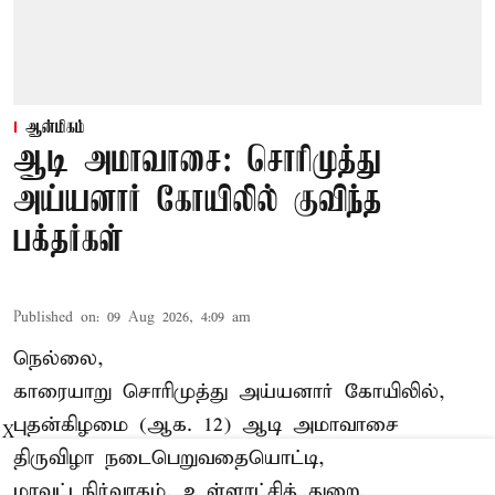
ஆன்மிகம்
ஆடி அமாவாசை: சொரிமுத்து
அய்யனார் கோயிலில் குவிந்த
பக்தர்கள்
Published on
:
09 Aug 2026, 4:09 am
நெல்லை,
காரையாறு சொரிமுத்து அய்யனார் கோயிலில்,
புதன்கிழமை (ஆக. 12) ஆடி அமாவாசை
X
திருவிழா நடைபெறுவதையொட்டி,
மாவட்டநிர்வாகம், உள்ளாட்சித் துறை,