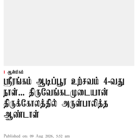
ஆன்மிகம்
ஸ்ரீரங்கம் ஆடிப்பூர உற்சவம் 4-வது
நாள்... திருவேங்கடமுடையான்
திருக்கோலத்தில் அருள்பாலித்த
ஆண்டாள்
Published on
:
09 Aug 2026, 5:52 am