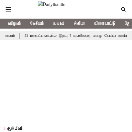
தமிழகம்
தேசியம்
உலகம்
சினிமா
விளையாட்டு
ஜோத
்
23 மாவட்டங்களில் இரவு 7 மணிவரை மழை பெய்ய வாய்ப்பு
கொ
ஆன்மிகம்