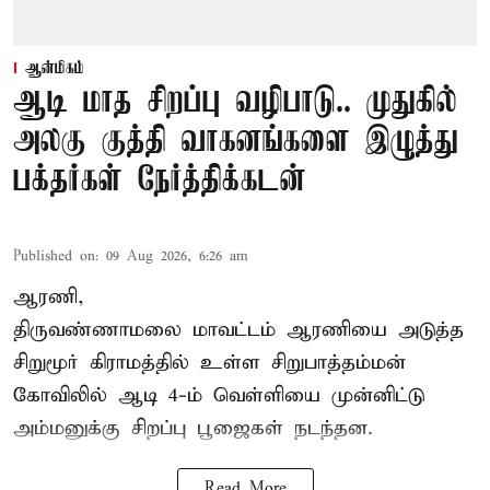
ஆன்மிகம்
ஆடி மாத சிறப்பு வழிபாடு.. முதுகில்
அலகு குத்தி வாகனங்களை இழுத்து
பக்தர்கள் நேர்த்திக்கடன்
Published on
:
09 Aug 2026, 6:26 am
ஆரணி,
திருவண்ணாமலை மாவட்டம் ஆரணியை அடுத்த
சிறுமூர் கிராமத்தில் உள்ள சிறுபாத்தம்மன்
கோவிலில் ஆடி 4-ம் வெள்ளியை முன்னிட்டு
அம்மனுக்கு சிறப்பு பூஜைகள் நடந்தன.
Read More