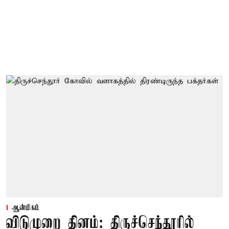
ஆன்மிகம்
விடுமுறை தினம்: திருச்செந்தூரில்