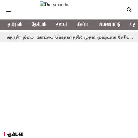
தமிழகம்
தேசியம்
உலகம்
சினிமா
விளையாட்டு
ஜோத
தந்திர தினம்: கோட்டை கொத்தளத்தில் முதல் முறையாக தேசிய கொடி ஏற்றுக
ஆன்மிகம்