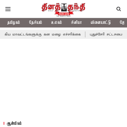
தமிழகம்
தேசியம்
உலகம்
சினிமா
விளையாட்டு
ஜோத
டங்களுக்கு கன மழை எச்சரிக்கை
புதுச்சேரி சட்டசபையில் வரும் 24ம
ஆன்மிகம்