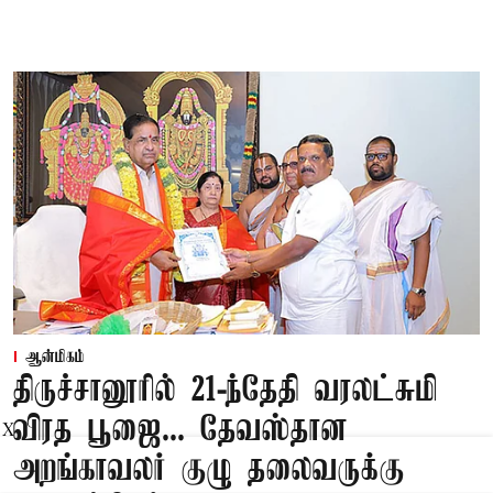
ஆன்மிகம்
திருச்சானூரில் 21-ந்தேதி வரலட்சுமி
விரத பூஜை... தேவஸ்தான
X
அறங்காவலர் குழு தலைவருக்கு