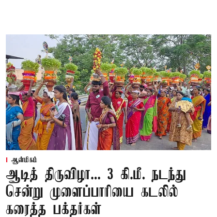
ஆன்மிகம்
ஆடித் திருவிழா... 3 கி.மீ. நடந்து
சென்று முளைப்பாரியை கடலில்
கரைத்த பக்தர்கள்