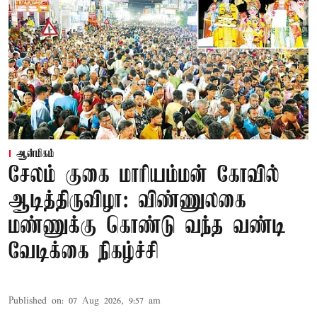
ஆன்மிகம்
சேலம் குகை மாரியம்மன் கோவில்
ஆடித்திருவிழா: விண்ணுலகை
மண்ணுக்கு கொண்டு வந்த வண்டி
வேடிக்கை நிகழ்ச்சி
Published on
:
07 Aug 2026, 9:57 am