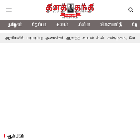
தமிழகம்
தேசியம்
உலகம்
சினிமா
விளையாட்டு
ஜோத
பரபரப்பு; அமைச்சர் ஆனந்த் உடன் சி.வி. சண்முகம், வேலுமணி சந்திப்பு
ஆன்மிகம்