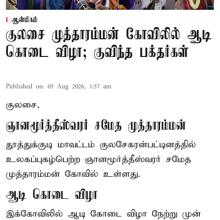
ஆன்மிகம்
குலசை முத்தாரம்மன் கோவிலில் ஆடி
கொடை விழா; குவிந்த பக்தர்கள்
Published on
:
05 Aug 2026, 1:57 am
குலசை,
ஞானமூர்த்தீஸ்வரர் சமேத முத்தாரம்மன்
தூத்துக்குடி மாவட்டம் குலசேகரன்பட்டினத்தில்
உலகப்புகழ்பெற்ற ஞானமூர்த்தீஸ்வரர் சமேத
முத்தாரம்மன்
கோவில் உள்ளது.
ஆடி கொடை விழா
இக்கோவிலில் ஆடி கோடை விழா நேற்று முன்