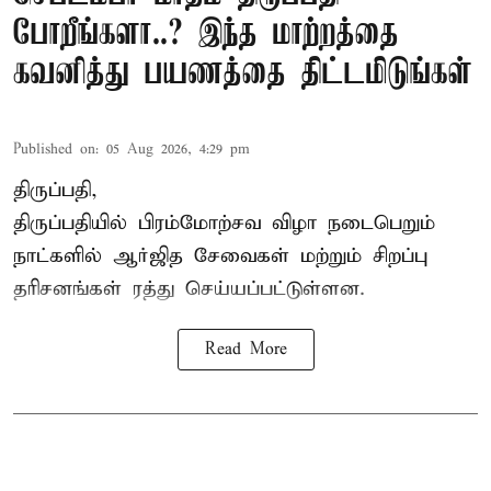
போறீங்களா..? இந்த மாற்றத்தை
கவனித்து பயணத்தை திட்டமிடுங்கள்
Published on
:
05 Aug 2026, 4:29 pm
திருப்பதி,
திருப்பதியில் பிரம்மோற்சவ விழா நடைபெறும்
நாட்களில் ஆர்ஜித சேவைகள் மற்றும் சிறப்பு
தரிசனங்கள் ரத்து செய்யப்பட்டுள்ளன.
Read More