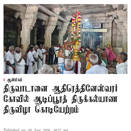
ஆன்மிகம்
திருவாடானை ஆதிரெத்தினேஸ்வரர்
கோவில் ஆடிப்பூரத் திருக்கல்யாண
திருவிழா கொடியேற்றம்
Published on
:
05 Aug 2026, 10:32 am