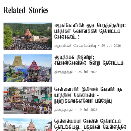
Related Stories
அழகர்கோவிலில் ஆடி பெருந்திருவிழா:
பக்தர்கள் வெள்ளத்தில் தேரோட்டம்
கோலாகலம்..!
ஆன்மிகச் செய்திப்பிரிவு
29 Jul 2026
ஆடித்தபசு திருவிழா;
சங்கரன்கோவிலில் இன்று தேரோட்டம்
தினத்தந்தி
26 Jul 2026
சென்னையில் இஸ்கான் கோவில் ரத
யாத்திரை கோலாகலம் -
நூற்றுக்கணக்கானோர் பங்கேற்பு
தினத்தந்தி
19 Jul 2026
நெல்லையப்பர் கோவில் தேரோட்டம்
தொடங்கியது.. பக்தர்கள் வெள்ளத்தில்