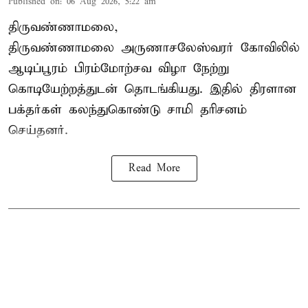
Published on
:
06 Aug 2026, 5:22 am
திருவண்ணாமலை,
திருவண்ணாமலை அருணாசலேஸ்வரர் கோவிலில்
ஆடிப்பூரம் பிரம்மோற்சவ விழா நேற்று
கொடியேற்றத்துடன் தொடங்கியது. இதில் திரளான
பக்தர்கள் கலந்துகொண்டு சாமி தரிசனம்
செய்தனர்.
Read More