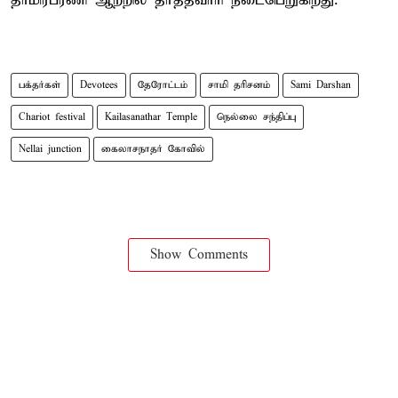
தாமிரபரணி ஆற்றில் தீர்த்தவாரி நடைபெறுகிறது.
பக்தர்கள்
Devotees
தேரோட்டம்
சாமி தரிசனம்
Sami Darshan
Chariot festival
Kailasanathar Temple
நெல்லை சந்திப்பு
Nellai junction
கைலாசநாதர் கோவில்
Show Comments