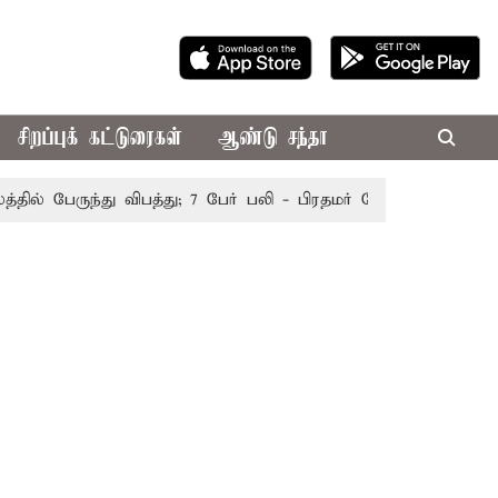
சிறப்புக் கட்டுரைகள்
ஆண்டு சந்தா
 பேருந்து விபத்து; 7 பேர் பலி - பிரதமர் மோடி இரங்கல்
தொக