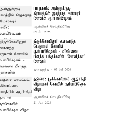
பாபநாசம்: அன்னுக்குடி
கிராமத்தில் ஜகந்நாத ஈஸ்வரர்
கோவில் கும்பாபிஷேகம்
ஆன்மிகச் செய்திப்பிரிவு
09 Jul 2026
திருக்கோவிலூர் உலகளந்த
பெருமாள் கோவில்
கும்பாபிஷேகம் - விண்ணை
பிளந்த பக்தர்களின் ‘கோவிந்தா’
கோஷம்
தினத்தந்தி
05 Jul 2026
தஞ்சை: பூக்கொல்லை ஆதிசக்தி
விநாயகர் கோவில் கும்பாபிஷேக
விழா
ஆன்மிகச் செய்திப்பிரிவு
21 Jun 2026