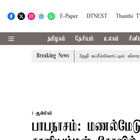
E-Paper
DTNEXT
Thanthi 
தமிழகம்
தேசியம்
உலகம்
சினி
Breaking News
ு அரசுப்பணி வழக்கு; வரும் 14ம்தேதி சுப்ரீம்கோர்ட்டில் விசாரணை
ஆன்மிகம்
பாபநாசம்: மணல்மேடு