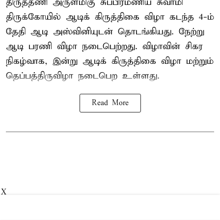
திருத்தணி அருள்மிகு சுப்பிரமணிய சுவாமி
திருக்கோயில்
ஆடிக் கிருத்திகை விழா
கடந்த 4-ம்
தேதி ஆடி அஸ்வினியுடன் தொடங்கியது. நேற்று
ஆடி பரணி விழா நடைபெற்றது. விழாவின் சிகர
நிகழ்வாக, இன்று ஆடிக் கிருத்திகை விழா மற்றும்
தெப்பத்திருவிழா நடைபெற உள்ளது.
Read More
X