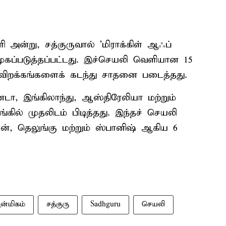
 அன்று, சத்குருவால் 'மிராக்கிள் ஆஃப்
ப்படுத்தப்பட்டது. இச்செயலி வெளியான 15
ிவிறக்கங்களைக் கடந்து சாதனை படைத்தது.
ா, இங்கிலாந்து, ஆஸ்திரேலியா மற்றும்
்கில் முதலிடம் பிடித்தது. இந்தச் செயலி
யன், தெலுங்கு மற்றும் ஸ்பானிஷ் ஆகிய 6
்மிகம்
சத்குரு
Sadhguru
செயலி