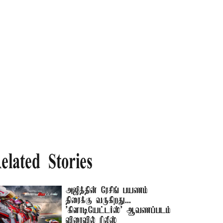
elated Stories
அஜித்தின் ரேசிங் பயணம்
திரைக்கு வருகிறது...
'கிளாடியேட்டர்ஸ்' ஆவணப்படம்
விரைவில் ரிலீஸ்