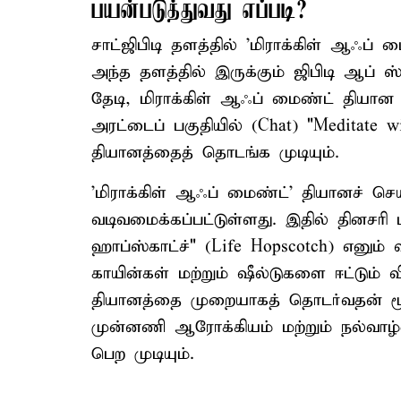
பயன்படுத்துவது எப்படி?
சாட்ஜிபிடி தளத்தில் 'மிராக்கிள் ஆஃப
அந்த தளத்தில் இருக்கும் ஜிபிடி ஆப் ஸ
தேடி, மிராக்கிள் ஆஃப் மைண்ட் தியா
அரட்டைப் பகுதியில் (Chat) "Meditate w
தியானத்தைத் தொடங்க முடியும்.
'மிராக்கிள் ஆஃப் மைண்ட்' தியானச் ச
வடிவமைக்கப்பட்டுள்ளது. இதில் தினச
ஹாப்ஸ்காட்ச்" (Life Hopscotch) எனும்
காயின்கள் மற்றும் ஷீல்டுகளை ஈட்டும
தியானத்தை முறையாகத் தொடர்வதன் மூல
முன்னணி ஆரோக்கியம் மற்றும் நல்வா
பெற முடியும்.