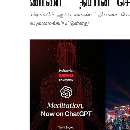
மைண்ட்” தியான செ
'மிராக்கிள் ஆஃப் மைண்ட்' தியானச் ச
வடிவமைக்கப்பட்டுள்ளது.