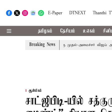
E-Paper
DTNEXT
Thanthi 
தமிழகம்
தேசியம்
உலகம்
சினி
Breaking News
: எம்.பி.க்கள் கூட்டத்துக்கு முதல்-அமைச்சர் விஜய் அழைப்பு
ஆன்மிகம்
சாட்ஜிபிடி-யில் சத்க