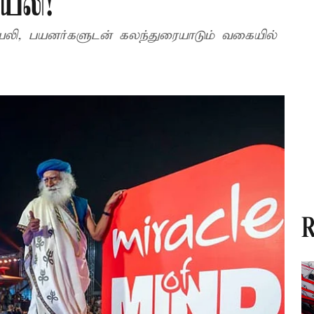
யலி!
ெயலி, பயனர்களுடன் கலந்துரையாடும் வகையில்
R