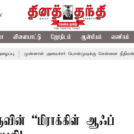
TV
மா
விளையாட்டு
ஜோதிடம்
ஆன்மிகம்
வணிகம்
முன்னாள் அமைச்சர் பொன்முடிக்கு சென்னை நீதிமன்றம் பிடி
ுருவின் “மிராக்கிள் ஆஃப்