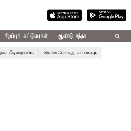
சிறப்புக் கட்டுரைகள்
ஆண்டு சந்தா
வாராண்ட்
தொலைநோக்கு பார்வையுடன் கூடிய வேளாண் பட்ஜெட