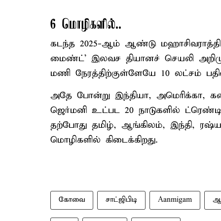
6 மொழிகளில்..
கடந்த 2025-ஆம் ஆண்டு மஹாசிவராத்திரி
மைண்ட்' இலவச தியானச் செயலி அறிமுக
மணி நேரத்திற்குள்ளேயே 10 லட்சம் பத
அதே போன்று இந்தியா, அமெரிக்கா, கனட
ஜெர்மனி உட்பட 20 நாடுகளில் ட்ரெண்டிங
தற்போது தமிழ், ஆங்கிலம், இந்தி, ரஷ்
மொழிகளில் கிடைக்கிறது.
கோவை
சாட்ஜிபிடி
Aanmigam
ஆன