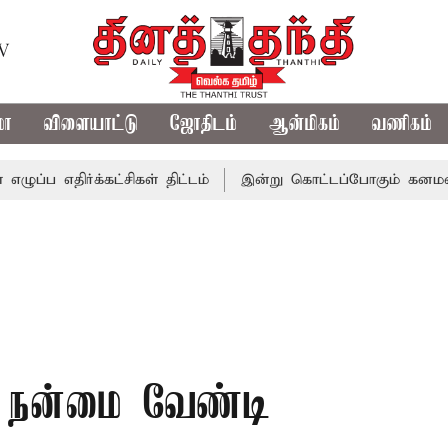
TV
மா
விளையாட்டு
ஜோதிடம்
ஆன்மிகம்
வணிகம்
க்கட்சிகள் திட்டம்
இன்று கொட்டப்போகும் கனமழை.. எந்தெந்
 நன்மை வேண்டி