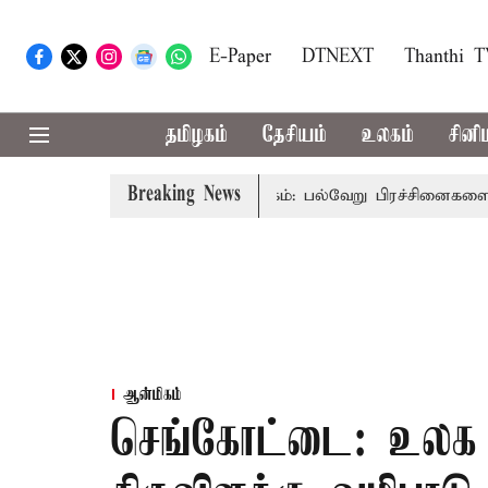
E-Paper
DTNEXT
Thanthi 
தமிழகம்
தேசியம்
உலகம்
சினி
Breaking News
 விவாதம் இன்று தொடக்கம்: பல்வேறு பிரச்சினைகளை எழுப்ப எதிர்
ஆன்மிகம்
செங்கோட்டை: உலக