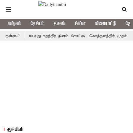
தமிழகம்
தேசியம்
உலகம்
சினிமா
விளையாட்டு
ஜோத
..?
80-வது சுதந்திர தினம்: கோட்டை கொத்தளத்தில் முதல் முறையாக 
ஆன்மிகம்