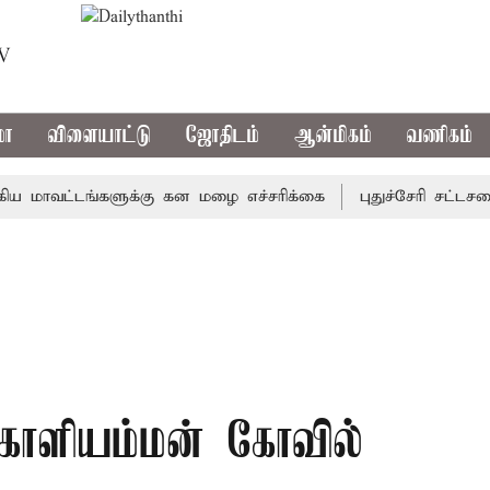
TV
மா
விளையாட்டு
ஜோதிடம்
ஆன்மிகம்
வணிகம்
வட்டங்களுக்கு கன மழை எச்சரிக்கை
புதுச்சேரி சட்டசபையில
ிரகாளியம்மன் கோவில்