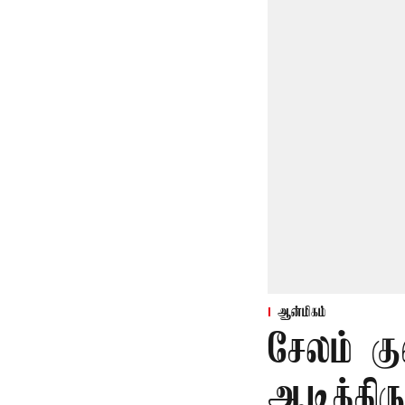
ஆன்மிகம்
சேலம் க
ஆடித்தி