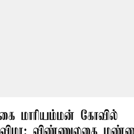
ுகை மாரியம்மன் கோவில்
ருவிழா: விண்ணுலகை மண்ணு