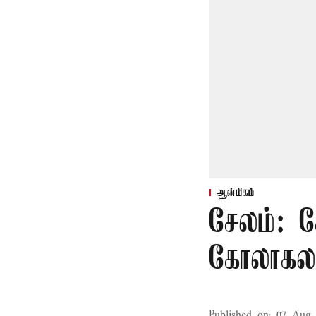
ஆன்மிகம்
சேலம்: 
கோலாகல
Published on
:
07 Aug 