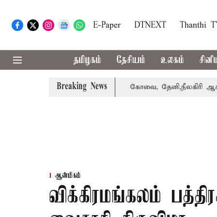
E-Paper
DTNEXT
Thanthi 
தமிழகம்
தேசியம்
உலகம்
சினி
Breaking News
்கை வாபஸ் பெற்றார் சங்கீதா
கோவை, தேனி,நீலகிரி ஆகிய மா
ஆன்மிகம்
விக்கிரமங்கலம் பத்த