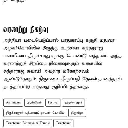
வரலாற்று நிகழ்வு
அந்நியர் படையெடுப்பால் பாதுகாப்பு கருதி மதுரை
அழகர்கோவிலில் இருந்து உற்சவர் சுந்தரராஜ
சுவாமியை திருச்சானூருக்கு கொண்டு வந்தனர். அந்த
வரலாற்றுச் சிறப்பை நினைவுகூரும் வகையில்
சுந்தரராஜ சுவாமி அவதார மகோற்சவம்
ஆண்டுதோறும் திருமலை-திருப்பதி தேவஸ்தானத்தால்
நடத்தப்பட்டு வருவது குறிப்பிடத்தக்கது.
Aanmigam
ஆன்மிகம்
Festival
திருச்சானூர்
திருச்சானூர் பத்மாவதி தாயார் கோவில்
திருவிழா
Tiruchanur Padmavathi Temple
Tiruchanur