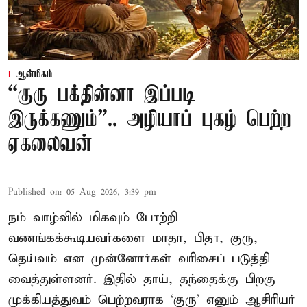
ஆன்மிகம்
“குரு பக்தின்னா இப்படி
இருக்கணும்”.. அழியாப் புகழ் பெற்ற
ஏகலைவன்
Published on
:
05 Aug 2026, 3:39 pm
நம் வாழ்வில் மிகவும் போற்றி
வணங்கக்கூடியவர்களை மாதா, பிதா, குரு,
தெய்வம் என முன்னோர்கள் வரிசைப் படுத்தி
வைத்துள்ளனர். இதில் தாய், தந்தைக்கு பிறகு
முக்கியத்துவம் பெற்றவராக ‘குரு’ எனும் ஆசிரியர்