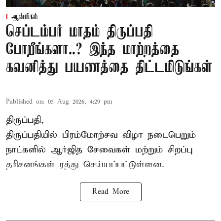
ஆன்மிகம்
செப்டம்பர் மாதம் திருப்பதி
போறீங்களா..? இந்த மாற்றத்தை
கவனித்து பயணத்தை திட்டமிடுங்கள்
Published on
:
05 Aug 2026, 4:29 pm
திருப்பதி,
திருப்பதியில் பிரம்மோற்சவ விழா நடைபெறும்
நாட்களில் ஆர்ஜித சேவைகள் மற்றும் சிறப்பு
தரிசனங்கள் ரத்து செய்யப்பட்டுள்ளன.
Read More