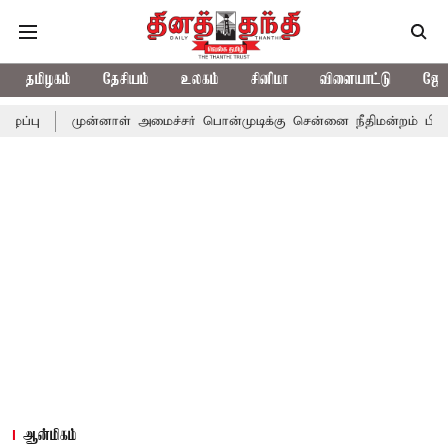
தமிழகம்
தேசியம்
உலகம்
சினிமா
விளையாட்டு
ஜோத
ுன்னாள் அமைச்சர் பொன்முடிக்கு சென்னை நீதிமன்றம் பிடிவாராண்ட்
ஆன்மிகம்