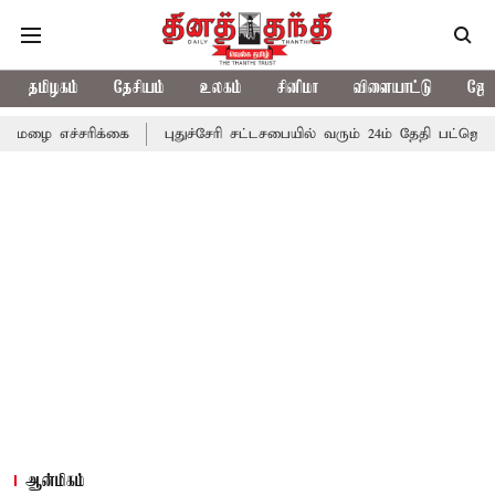
தமிழகம்
தேசியம்
உலகம்
சினிமா
விளையாட்டு
ஜோத
ரிக்கை
புதுச்சேரி சட்டசபையில் வரும் 24ம் தேதி பட்ஜெட் தாக்கல் செ
ஆன்மிகம்