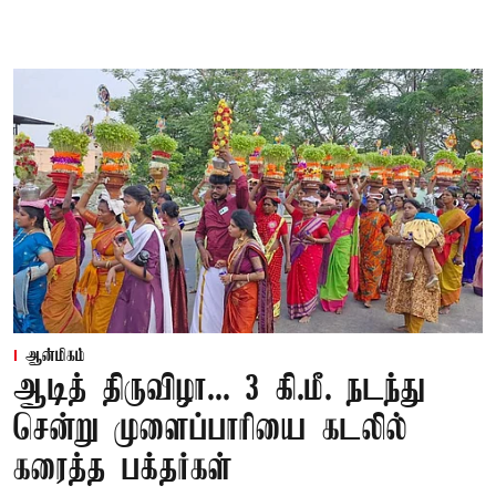
ஆன்மிகம்
ஆடித் திருவிழா... 3 கி.மீ. நடந்து
சென்று முளைப்பாரியை கடலில்
கரைத்த பக்தர்கள்