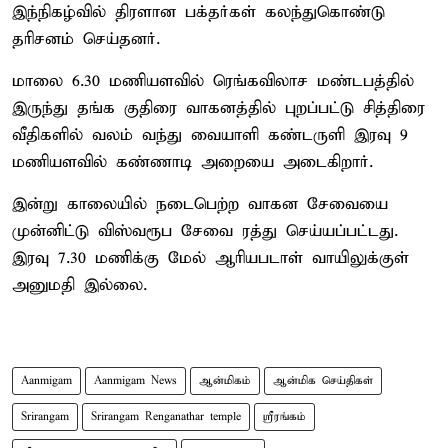
இந்நிகழ்வில் திரளான பக்தர்கள் கலந்துகொண்டு
தரிசனம் செய்தனர்.
மாலை 6.30 மணியளவில் ரெங்கவிலாச மண்டபத்தில்
இருந்து தங்க குதிரை வாகனத்தில் புறப்பட்டு சித்திரை
வீதிகளில் வலம் வந்து வையாளி கண்டருளி இரவு 9
மணியளவில் கண்ணாடி அறையை அடைகிறார்.
இன்று காலையில் நடைபெற்ற வாகன சேவையை
முன்னிட்டு விஸ்வரூப சேவை ரத்து செய்யப்பட்டது.
இரவு 7.30 மணிக்கு மேல் ஆரியபடாள் வாயிலுக்குள்
அனுமதி இல்லை.
Aanmigam
Aanmigam News
ஆன்மிகம்
ஆன்மிக செய்திகள்
Srirangam
Srirangam Renganathar temple
ஸ்ரீரங்கம்