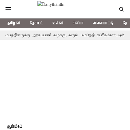
தமிழகம்
தேசியம்
உலகம்
சினிமா
விளையாட்டு
ஜோத
்தினருக்கு அரசுப்பணி வழக்கு; வரும் 14ம்தேதி சுப்ரீம்கோர்ட்டில் விசாரண
ஆன்மிகம்