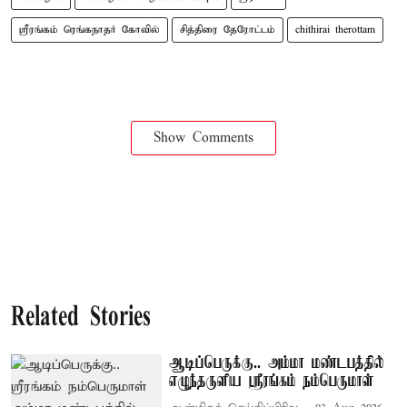
ஸ்ரீரங்கம் ரெங்கநாதர் கோவில்
சித்திரை தேரோட்டம்
chithirai therottam
Show Comments
Related Stories
ஆடிப்பெருக்கு.. அம்மா மண்டபத்தில்
எழுந்தருளிய ஸ்ரீரங்கம் நம்பெருமாள்