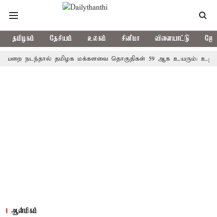
தமிழகம்
தேசியம்
உலகம்
சினிமா
விளையாட்டு
ஜோத
நடந்தால் தமிழக மக்களவை தொகுதிகள் 59 ஆக உயரும்: உத்தேச பட்
ஆன்மிகம்