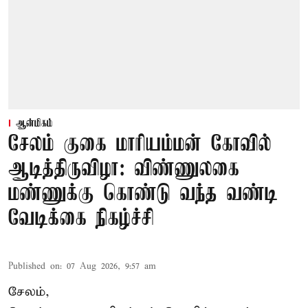
ஆன்மிகம்
சேலம் குகை மாரியம்மன் கோவில்
ஆடித்திருவிழா: விண்ணுலகை
மண்ணுக்கு கொண்டு வந்த வண்டி
வேடிக்கை நிகழ்ச்சி
Published on
:
07 Aug 2026, 9:57 am
சேலம்,