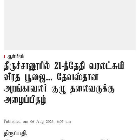
ஆன்மிகம்
திருச்சானூரில் 21-ந்தேதி வரலட்சுமி
விரத பூஜை... தேவஸ்தான
அறங்காவலர் குழு தலைவருக்கு
அழைப்பிதழ்
Published on
:
06 Aug 2026, 6:07 am
திருப்பதி,