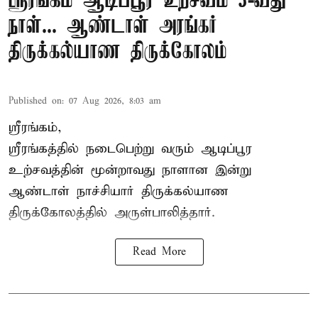
ஸ்ரீரங்கம் ஆடிப்பூர உற்சவம் 3-வது
நாள்... ஆண்டாள் அரங்கர்
திருக்கல்யாண திருக்கோலம்
Published on
:
07 Aug 2026, 8:03 am
ஸ்ரீரங்கம்,
ஸ்ரீரங்கத்தில் நடைபெற்று வரும் ஆடிப்பூர
உற்சவத்தின் மூன்றாவது நாளான இன்று
ஆண்டாள் நாச்சியார் திருக்கல்யாண
திருக்கோலத்தில் அருள்பாலித்தார்.
Read More