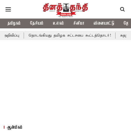
தமிழகம்
தேசியம்
உலகம்
சினிமா
விளையாட்டு
ஜோத
தொடங்கியது தமிழக சட்டசபை கூட்டத்தொடர்!
சுதந்திர தின விழா
ஆன்மிகம்