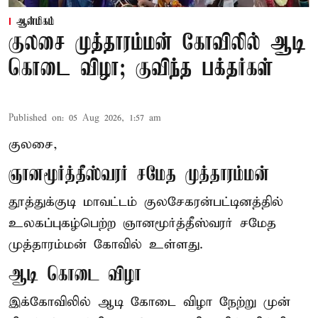
ஆன்மிகம்
குலசை முத்தாரம்மன் கோவிலில் ஆடி
கொடை விழா; குவிந்த பக்தர்கள்
Published on
:
05 Aug 2026, 1:57 am
குலசை,
ஞானமூர்த்தீஸ்வரர் சமேத முத்தாரம்மன்
தூத்துக்குடி மாவட்டம் குலசேகரன்பட்டினத்தில்
உலகப்புகழ்பெற்ற ஞானமூர்த்தீஸ்வரர் சமேத
முத்தாரம்மன்
கோவில் உள்ளது.
ஆடி கொடை விழா
இக்கோவிலில் ஆடி கோடை விழா நேற்று முன்