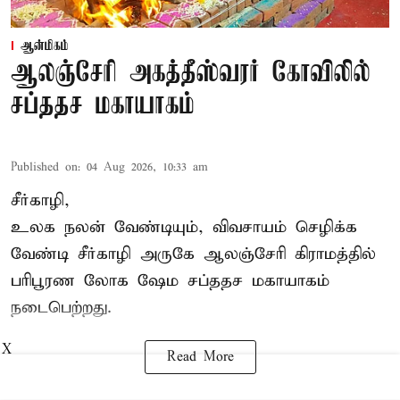
ஆன்மிகம்
ஆலஞ்சேரி அகத்தீஸ்வரர் கோவிலில்
சப்ததச மகாயாகம்
Published on
:
04 Aug 2026, 10:33 am
சீர்காழி,
உலக நலன் வேண்டியும், விவசாயம் செழிக்க
வேண்டி சீர்காழி அருகே ஆலஞ்சேரி கிராமத்தில்
பரிபூரண லோக ஷேம சப்ததச மகாயாகம்
நடைபெற்றது.
X
Read More