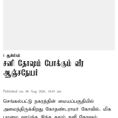
ஆன்மிகம்
சனி தோஷம் போக்கும் வீர
ஆஞ்சநேயர்
Published on
:
06 Aug 2026, 10:43 am
செங்கல்பட்டு நகரத்தின் மையப்பகுதியில்
அமைந்திருக்கிறது கோதண்டராமர் கோவில். மிக
பழமை வாய்ந்த இந்த தலம் சனி தோஷம்