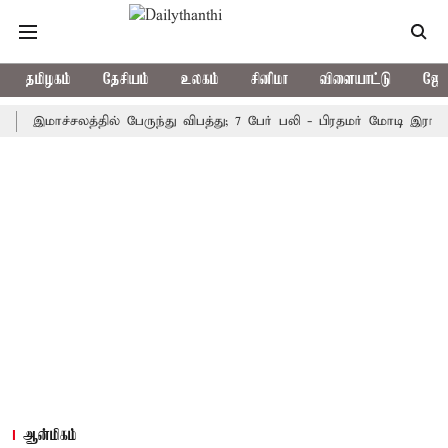
தமிழகம்
தேசியம்
உலகம்
சினிமா
விளையாட்டு
ஜோத
மாச்சலத்தில் பேருந்து விபத்து; 7 பேர் பலி - பிரதமர் மோடி இரங்கல்
ஆன்மிகம்