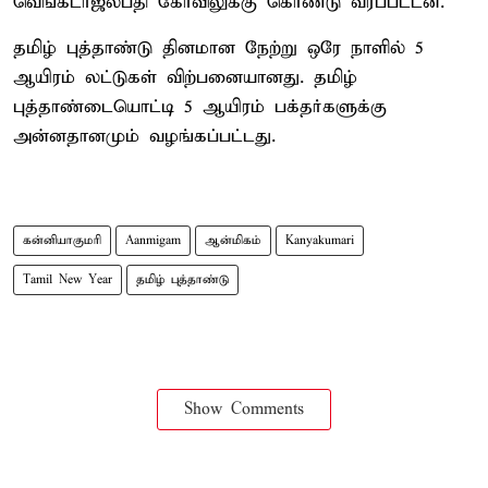
வெங்கடாஜலபதி கோவிலுக்கு கொண்டு வரப்பட்டன.
தமிழ் புத்தாண்டு தினமான நேற்று ஒரே நாளில் 5
ஆயிரம் லட்டுகள் விற்பனையானது. தமிழ்
புத்தாண்டையொட்டி 5 ஆயிரம் பக்தர்களுக்கு
அன்னதானமும் வழங்கப்பட்டது.
கன்னியாகுமரி
Aanmigam
ஆன்மிகம்
Kanyakumari
Tamil New Year
தமிழ் புத்தாண்டு
Show Comments