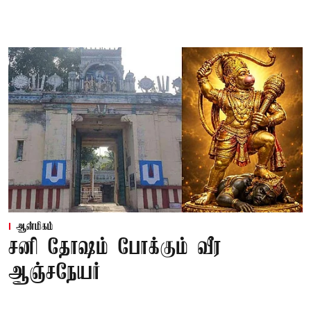
ஆன்மிகம்
சனி தோஷம் போக்கும் வீர
ஆஞ்சநேயர்