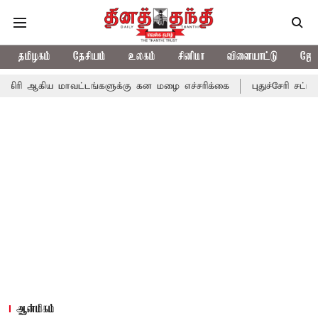
தமிழகம்
தேசியம்
உலகம்
சினிமா
விளையாட்டு
ஜோத
மாவட்டங்களுக்கு கன மழை எச்சரிக்கை
புதுச்சேரி சட்டசபையில் வரு
ஆன்மிகம்