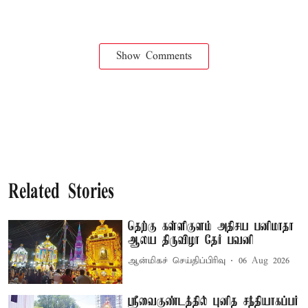
Show Comments
Related Stories
தெற்கு கள்ளிகுளம் அதிசய பனிமாதா
ஆலய திருவிழா தேர் பவனி
ஆன்மிகச் செய்திப்பிரிவு
06 Aug 2026
ஸ்ரீவைகுண்டத்தில் புனித சந்தியாகப்பர்