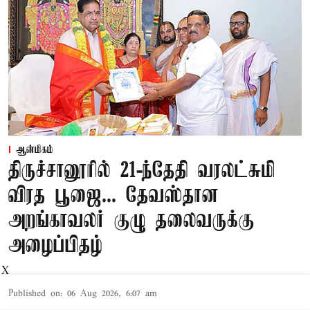
ஆன்மிகம்
திருச்சானூரில் 21-ந்தேதி வரலட்சுமி
விரத பூஜை... தேவஸ்தான
அறங்காவலர் குழு தலைவருக்கு
அழைப்பிதழ்
X
Published on
:
06 Aug 2026, 6:07 am