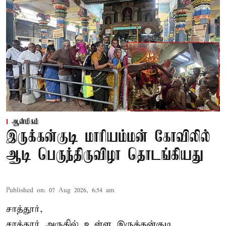
ஆன்மிகம்
இருக்கன்குடி மாரியம்மன் கோவிலில்
ஆடி பெருந்திருவிழா தொடங்கியது
Published on
:
07 Aug 2026, 6:54 am
சாத்தூர்,
சாத்தூர் அருகில் உள்ள இருக்கன்குடி