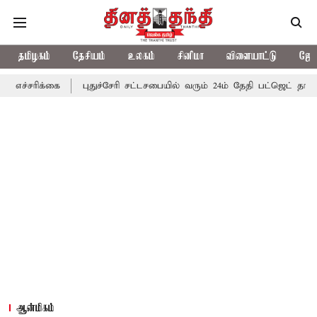
தமிழகம்
தேசியம்
உலகம்
சினிமா
விளையாட்டு
ஜோத
ை
புதுச்சேரி சட்டசபையில் வரும் 24ம் தேதி பட்ஜெட் தாக்கல் செய்கிற
ஆன்மிகம்