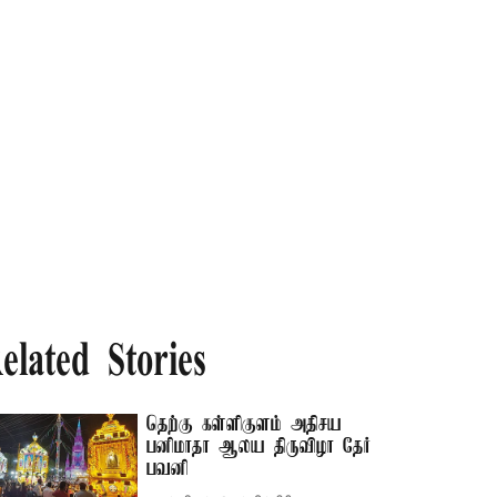
elated Stories
தெற்கு கள்ளிகுளம் அதிசய
பனிமாதா ஆலய திருவிழா தேர்
பவனி