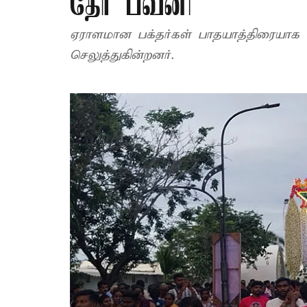
தேர் பவனி
ஏராளமான பக்தர்கள் பாதயாத்திரையாக வ
செலுத்துகின்றனர்.