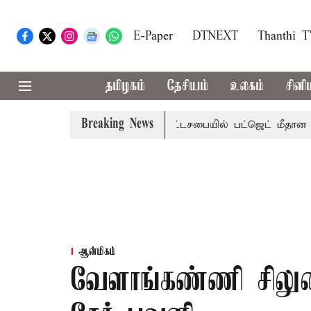
E-Paper
DTNEXT
Thanthi 
தமிழகம்
தேசியம்
உலகம்
சினி
Breaking News
ற்றமா?, தடுமாற்றமா?
சட்டசபையில் பட்ஜெட் மீதான விவாதம் இ
ஆன்மிகம்
வேளாங்கண்ணி சிலு