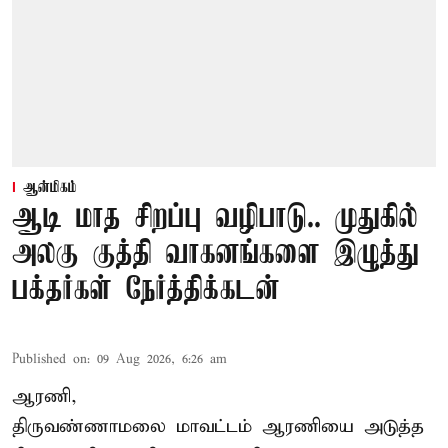
ஆன்மிகம்
ஆடி மாத சிறப்பு வழிபாடு.. முதுகில்
அலகு குத்தி வாகனங்களை இழுத்து
பக்தர்கள் நேர்த்திக்கடன்
Published on
:
09 Aug 2026, 6:26 am
ஆரணி,
திருவண்ணாமலை மாவட்டம் ஆரணியை அடுத்த