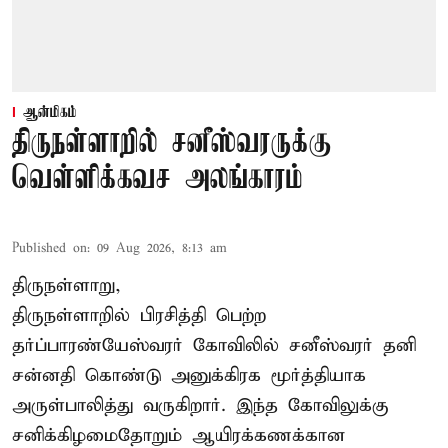
ஆன்மிகம்
திருநள்ளாறில் சனீஸ்வரருக்கு
வெள்ளிக்கவச அலங்காரம்
Published on
:
09 Aug 2026, 8:13 am
திருநள்ளாறு,
திருநள்ளாறில் பிரசித்தி பெற்ற
தர்ப்பாரண்யேஸ்வரர் கோவிலில் சனீஸ்வரர் தனி
சன்னதி கொண்டு அனுக்கிரக மூர்த்தியாக
அருள்பாலித்து வருகிறார். இந்த கோவிலுக்கு
சனிக்கிழமைதோறும் ஆயிரக்கணக்கான