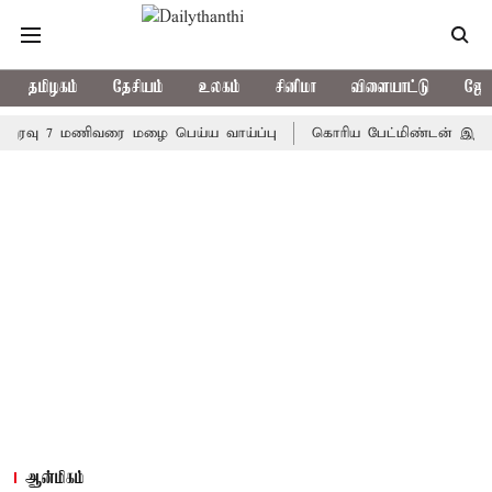
தமிழகம்
தேசியம்
உலகம்
சினிமா
விளையாட்டு
ஜோத
 7 மணிவரை மழை பெய்ய வாய்ப்பு
கொரிய பேட்மிண்டன் இறுதி போட்ட
ஆன்மிகம்