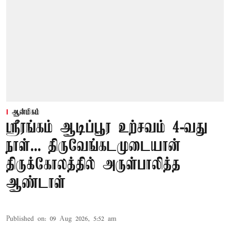
ஆன்மிகம்
ஸ்ரீரங்கம் ஆடிப்பூர உற்சவம் 4-வது
நாள்... திருவேங்கடமுடையான்
திருக்கோலத்தில் அருள்பாலித்த
ஆண்டாள்
Published on
:
09 Aug 2026, 5:52 am