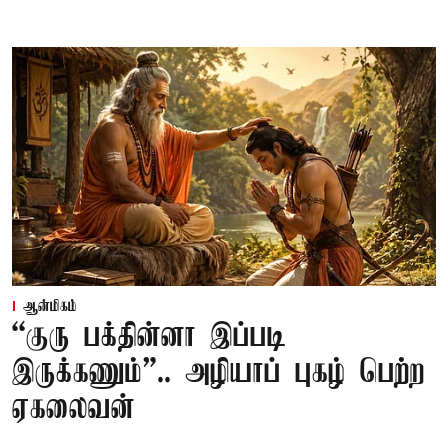
ஆன்மிகம்
“குரு பக்தின்னா இப்படி
இருக்கணும்”.. அழியாப் புகழ் பெற்ற
ஏகலைவன்