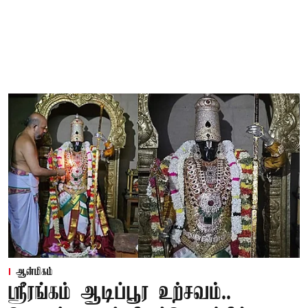
ஆன்மிகம்
ஸ்ரீரங்கம் ஆடிப்பூர உற்சவம்..