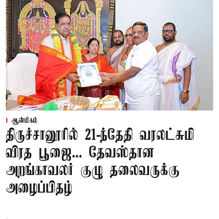
ஆன்மிகம்
திருச்சானூரில் 21-ந்தேதி வரலட்சுமி
விரத பூஜை... தேவஸ்தான
அறங்காவலர் குழு தலைவருக்கு
அழைப்பிதழ்