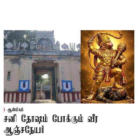
ஆன்மிகம்
சனி தோஷம் போக்கும் வீர
ஆஞ்சநேயர்