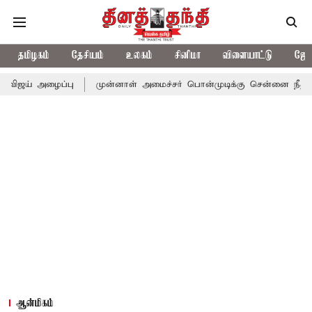
தமிழகம்
தேசியம்
உலகம்
சினிமா
விளையாட்டு
ஜோத
ப்பு
முன்னாள் அமைச்சர் பொன்முடிக்கு சென்னை நீதிமன்றம் பிடிவா
ஆன்மிகம்