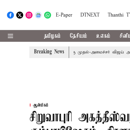
E-Paper
DTNEXT
Thanthi 
தமிழகம்
தேசியம்
உலகம்
சினி
Breaking News
 எம்.பி.க்கள் கூட்டத்துக்கு முதல்-அமைச்சர் விஜய் அழைப்பு
ஆன்மிகம்
சிறுவாபுரி அகத்தீஸ்