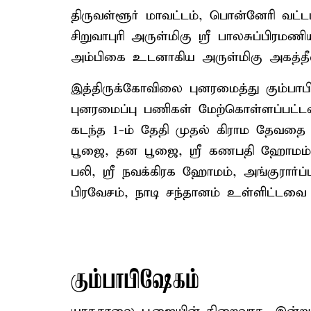
திருவள்ளூர் மாவட்டம், பொன்னேரி வட்டம
சிறுவாபுரி அருள்மிகு ஸ்ரீ பாலசுப்பிர
அம்பிகை உடனாகிய அருள்மிகு அகத்தீஸ
இத்திருக்கோவிலை புனரமைத்து கும்பாபி
புனரமைப்பு பணிகள் மேற்கொள்ளப்பட்ட
கடந்த 1-ம் தேதி முதல் கிராம தேவத
பூஜை, தன பூஜை, ஸ்ரீ கணபதி ஹோமம், ஸ
பலி, ஸ்ரீ நவக்கிரக ஹோமம், அங்குரார
பிரவேசம், நாடி சந்தானம் உள்ளிட்டவ
கும்பாபிஷேகம்