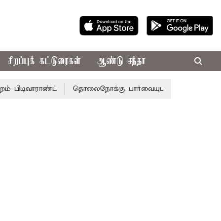
சிறப்புக் கட்டுரைகள்
ஆண்டு சந்தா
ாராண்ட்
தொலைநோக்கு பார்வையுடன் கூடிய வேளாண் பட்ஜெட்