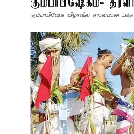
கும்பாபிஷேகம்- திரள
கும்பாபிஷேக விழாவில் ஏராளமான பக்தர