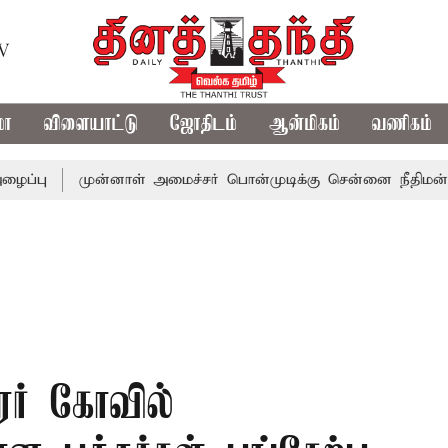
TV
மா
விளையாட்டு
ஜோதிடம்
ஆன்மிகம்
வணிகம்
முன்னாள் அமைச்சர் பொன்முடிக்கு சென்னை நீதிமன்றம் பிடிவ
வரர் கோவில்