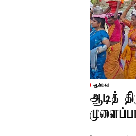
ஆன்மிகம்
ஆடித் திர
முளைப்பா