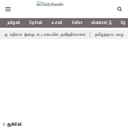
தமிழகம்
தேசியம்
உலகம்
சினிமா
விளையாட்டு
ஜோத
 எதிராக இன்று சட்டசபையில் தனித்தீர்மானம்
தமிழ்த்தாய் வாழ்த்து தீர
ஆன்மிகம்