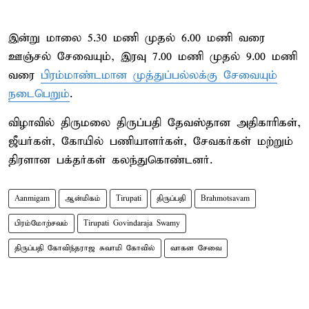
இன்று மாலை 5.30 மணி முதல் 6.00 மணி வரை
ஊஞ்சல் சேவையும், இரவு 7.00 மணி முதல் 9.00 மணி
வரை
பிரம்மாண்டமான முத்துப்பல்லக்கு சேவையும்
நடைபெறும்
.
விழாவில் திருமலை திருப்பதி தேவஸ்தான அதிகாரிகள்,
ஜீயர்கள், கோயில் பணியாளர்கள், சேவகர்கள் மற்றும்
திரளான பக்தர்கள் கலந்துகொண்டனர்.
Aanmigam
ஆன்மிகம்
Tirupati
திருப்பதி
Brahmotsavam
பிரம்மோற்சவம்
Tirupati Govindaraja Swamy
திருப்பதி கோவிந்தராஜ சுவாமி கோவில்
வாகன சேவை