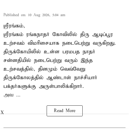
Published on
:
10 Aug 2026, 5:04 am
ஸ்ரீரங்கம்,
ஸ்ரீரங்கம் ரங்கநாதர் கோவிலில் திரு
ஆடிப்பூர
உற்சவம்
விமரிசையாக நடைபெற்று வருகிறது.
திருக்கோயிலில் உள்ள பரமபத நாதர்
சன்னதியில் நடைபெற்று வரும் இந்த
உற்சவத்தில், தினமும் வெவ்வேறு
திருக்கோலத்தில்
ஆண்டாள் நாச்சியார்
பக்தர்களுக்கு அருள்பாலிக்கிறார்.
அவ ...
Read More
X