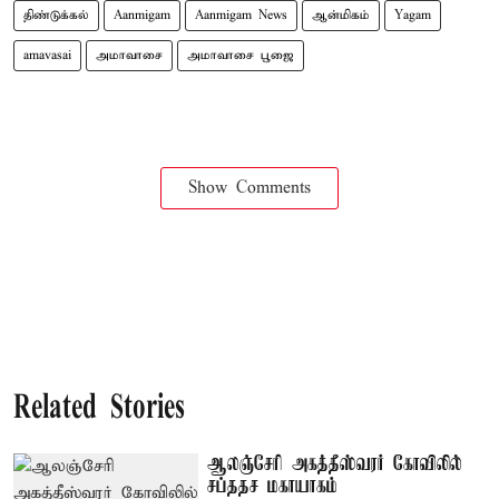
திண்டுக்கல்
Aanmigam
Aanmigam News
ஆன்மிகம்
Yagam
amavasai
அமாவாசை
அமாவாசை பூஜை
Show Comments
Related Stories
ஆலஞ்சேரி அகத்தீஸ்வரர் கோவிலில்
சப்ததச மகாயாகம்