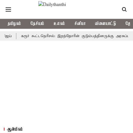
தமிழகம்
தேசியம்
உலகம்
சினிமா
விளையாட்டு
ஜோத
கரூர் கூட்டநெரிசல்: இறந்தோரின் குடும்பத்தினருக்கு அரசுப்பணி வழக்க
ஆன்மிகம்