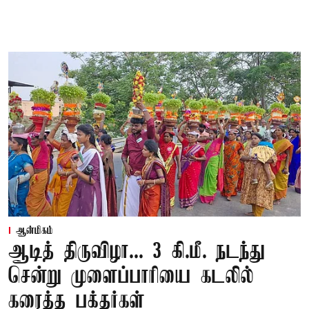
ஆன்மிகம்
ஆடித் திருவிழா... 3 கி.மீ. நடந்து
சென்று முளைப்பாரியை கடலில்
கரைத்த பக்தர்கள்