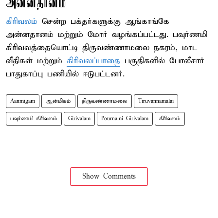
அன்னதானம்
கிரிவலம்
சென்ற பக்தர்களுக்கு ஆங்காங்கே
அன்னதானம் மற்றும் மோர் வழங்கப்பட்டது. பவுர்ணமி
கிரிவலத்தையொட்டி திருவண்ணாமலை நகரம், மாட
வீதிகள் மற்றும்
கிரிவலப்பாதை
பகுதிகளில் போலீசார்
பாதுகாப்பு பணியில் ஈடுபட்டனர்.
Aanmigam
ஆன்மிகம்
திருவண்ணாமலை
Tiruvannamalai
பவுர்ணமி கிரிவலம்
Girivalam
Pournami Girivalam
கிரிவலம்
Show Comments