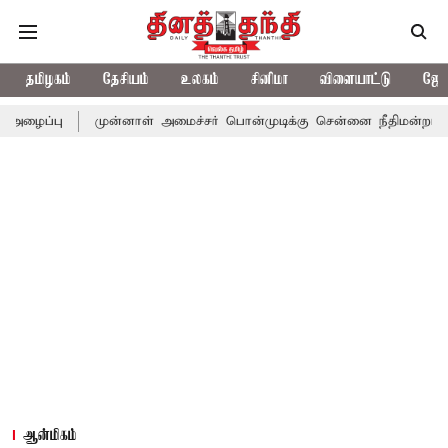
தமிழகம்
தேசியம்
உலகம்
சினிமா
விளையாட்டு
ஜோத
முன்னாள் அமைச்சர் பொன்முடிக்கு சென்னை நீதிமன்றம் பிடிவாராண்ட்
ஆன்மிகம்