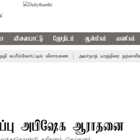
TV
மா
விளையாட்டு
ஜோதிடம்
ஆன்மிகம்
வணிகம்
ுப்ரீம்கோர்ட்டில் விசாரணை
அமர்நாத் யாத்திரை தற்காலிகமாக ந
ிறப்பு அபிஷேக ஆராதனை
கலந்துகொண்டு தரிசனம் செய்தனர்.