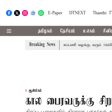
E-Paper
DTNEXT
Thanthi 
தமிழகம்
தேசியம்
உலகம்
சினி
Breaking News
்தோரின் குடும்பத்தினருக்கு அரசுப்பணி வழக்கு; வரும் 14ம்தேதி ச
ஆன்மிகம்
கால பைரவருக்கு ச
சிறப்பு பூஜைகளில் திரளான பக்தர்கள் 