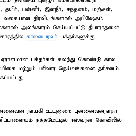
ம் நன்செய் புகழூர் மேகபாலீஸ்வரர்
யிர், பன்னீர், இளநீர், சந்தனம், மஞ்சள்,
ட 18 வகையான திரவியங்களால் அபிஷேகம்
களால் அலங்காரம் செய்யப்பட்டு தீபாராதனை
்காரத்தில்
காலபைரவர்
பக்தர்களுக்கு
ந்த ஏராளமான பக்தர்கள் கலந்து கொண்டு கால
்பிகை மற்றும் பரிவார தெய்வங்களை தரிசனம்
கப்பட்டது.
புன்னைவன நாயகி உடனுறை புன்னைவனநாதர்
ப்பாளையம் நத்தமேட்டில் ஈஸ்வரன் கோவிலில்