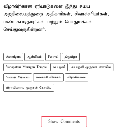
விழாவிற்கான ஏற்பாடுகளை இந்து சமய
அறநிலையத்துறை அதிகாரிகள், சிவாச்சரியர்கள்,
மண்டகபடிதாரர்கள் மற்றும் பொதுமக்கள்
செய்துவருகின்றனர்.
Aanmigam
ஆன்மிகம்
Festival
திருவிழா
Vadapalani Murugan Temple
வடபழனி
வடபழனி முருகன் கோவில்
Vaikasi Visakam
வைகாசி விசாகம்
விராலிமலை
விராலிமலை முருகன் கோவில்
Show Comments