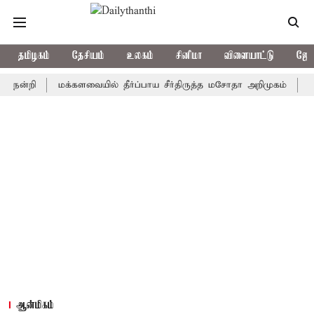
தமிழகம்
தேசியம்
உலகம்
சினிமா
விளையாட்டு
ஜோத
ி
மக்களவையில் தீர்ப்பாய சீர்திருத்த மசோதா அறிமுகம்
காவிரி ந
ஆன்மிகம்