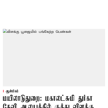
ஆன்மிகம்
மயிலாடுதுறை: மகாலட்சுமி துர்கா
தேவி ஆலயத்தில் குத்து விளக்கு