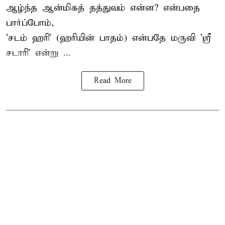
ஆழ்ந்த ஆன்மிகத் தத்துவம் என்ன? என்பதை
பார்ப்போம்,
'சடம் ஹரி' (ஹரியின் பாதம்) என்பதே மருவி 'ஸ்ரீ
சடாரி' என்று ...
Read More