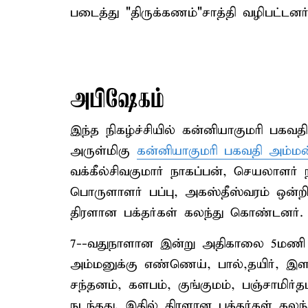
படைத்து "திருக்கணம்"சாத்தி வழிபட்டனர்
அபிஷேகம்
இந்த நிகழ்ச்சியில் கன்னியாகுமரி பக
அருள்மிகு
கன்னியாகுமரி பகவதி அம்மன
வக்கீல்சிவகுமார் நாகப்பன், செயலாளர
பொருளாளர் பப்பு, அகஸ்தீஸ்வரம் ஒன்
திரளான பக்தர்கள் கலந்து கொண்டனர்.
7--வதுநாளான இன்று அதிகாலை 5மணி ம
அம்மனுக்கு எண்ணெய், பால்,தயிர், இளநீ
சந்தனம், களபம், குங்குமம், பஞ்சாமிர்தம
நடந்தது. இதில் திரளான பக்தர்கள் கலந