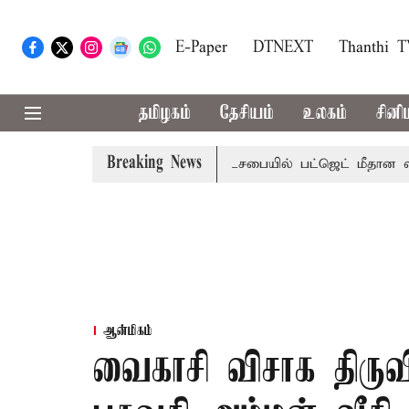
E-Paper
DTNEXT
Thanthi 
தமிழகம்
தேசியம்
உலகம்
சினி
Breaking News
ற்றமா?, தடுமாற்றமா?
சட்டசபையில் பட்ஜெட் மீதான விவாதம் இ
ஆன்மிகம்
வைகாசி விசாக திருவி