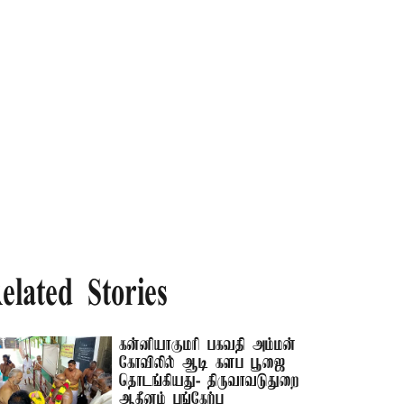
elated Stories
கன்னியாகுமரி பகவதி அம்மன்
கோவிலில் ஆடி களப பூஜை
தொடங்கியது- திருவாவடுதுறை
ஆதீனம் பங்கேற்பு