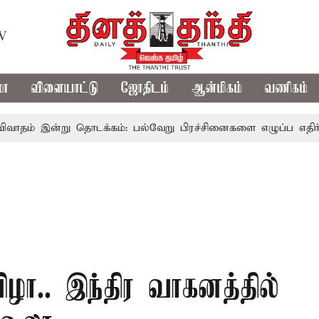
TV
மா
விளையாட்டு
ஜோதிடம்
ஆன்மிகம்
வணிகம்
ன்று தொடக்கம்: பல்வேறு பிரச்சினைகளை எழுப்ப எதிர்க்கட்சிகள்
ழா.. இந்திர வாகனத்தில்