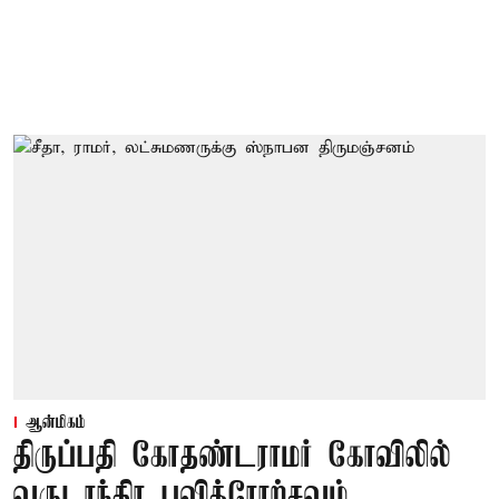
ஆன்மிகம்
திருப்பதி கோதண்டராமர் கோவிலில்
வருடாந்திர பவித்ரோற்சவம்