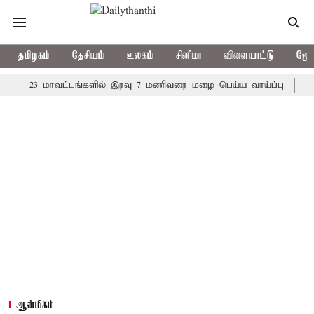
தமிழகம்
தேசியம்
உலகம்
சினிமா
விளையாட்டு
ஜோத
23 மாவட்டங்களில் இரவு 7 மணிவரை மழை பெய்ய வாய்ப்பு
கொரிய பே
ஆன்மிகம்