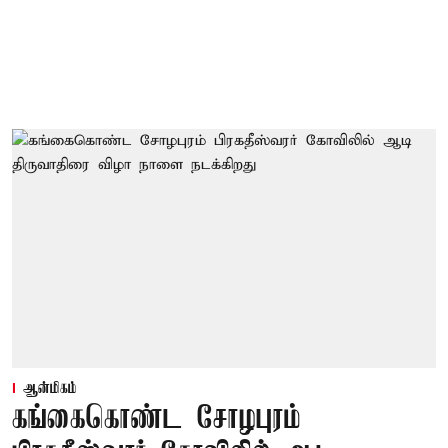
ஆன்மிகம்
கங்கைகொண்ட சோழபுரம்