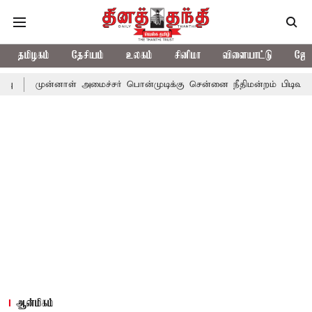
தமிழகம்
தேசியம்
உலகம்
சினிமா
விளையாட்டு
ஜோத
னாள் அமைச்சர் பொன்முடிக்கு சென்னை நீதிமன்றம் பிடிவாராண்ட்
தொ
ஆன்மிகம்