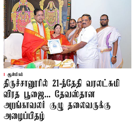
ஆன்மிகம்
திருச்சானூரில் 21-ந்தேதி வரலட்சுமி
விரத பூஜை... தேவஸ்தான
அறங்காவலர் குழு தலைவருக்கு
அழைப்பிதழ்