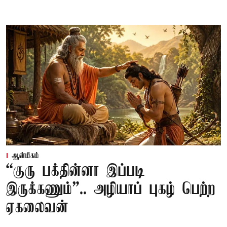
ஆன்மிகம்
“குரு பக்தின்னா இப்படி
இருக்கணும்”.. அழியாப் புகழ் பெற்ற
ஏகலைவன்