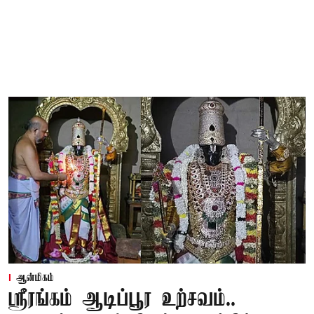
ஆன்மிகம்
ஸ்ரீரங்கம் ஆடிப்பூர உற்சவம்..