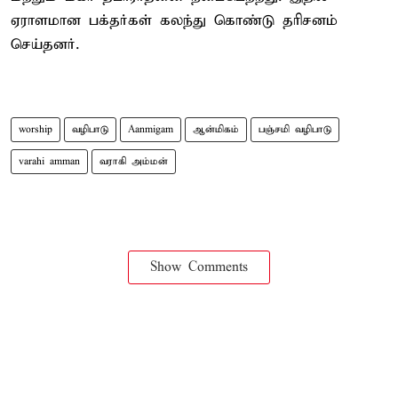
ஏராளமான பக்தர்கள் கலந்து கொண்டு தரிசனம்
செய்தனர்.
worship
வழிபாடு
Aanmigam
ஆன்மிகம்
பஞ்சமி வழிபாடு
varahi amman
வராகி அம்மன்
Show Comments