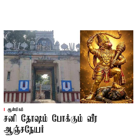
ஆன்மிகம்
சனி தோஷம் போக்கும் வீர
ஆஞ்சநேயர்