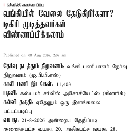
கல்வி&வேலைவாய்ப்பு
வங்கியில் வேலை தேடுகிறீர்களா?
டிகிரி முடித்தவர்கள்
விண்ணப்பிக்கலாம்
Published on
:
08 Aug 2026, 2:08 am
தேர்வு நடத்தும் நிறுவனம்
: வங்கி பணியாளர் தேர்வு
நிறுவனம் (ஐ.பி.பி.எஸ்)
காலி பணி இடங்கள்
: 11,403
பதவி
: கஸ்டமர் சர்வீஸ் அசோசியேட்ஸ் (கிளார்க்)
கல்வி தகுதி
: ஏதேனும் ஒரு இளங்கலை
பட்டப்படிப்பு
வயது
: 21-8-2026 அன்றைய தேதிப்படி
குறைந்தபட்ச வயது: 20, அதிகபட்ச வயது: 28.