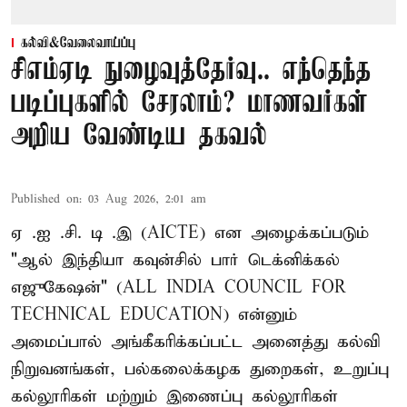
கல்வி&வேலைவாய்ப்பு
சிஎம்ஏடி நுழைவுத்தேர்வு.. எந்தெந்த
படிப்புகளில் சேரலாம்? மாணவர்கள்
அறிய வேண்டிய தகவல்
Published on
:
03 Aug 2026, 2:01 am
ஏ .ஐ .சி. டி .இ (AICTE) என அழைக்கப்படும்
"ஆல் இந்தியா கவுன்சில் பார் டெக்னிக்கல்
எஜுகேஷன்" (ALL INDIA COUNCIL FOR
TECHNICAL EDUCATION) என்னும்
அமைப்பால் அங்கீகரிக்கப்பட்ட அனைத்து கல்வி
நிறுவனங்கள், பல்கலைக்கழக துறைகள், உறுப்பு
கல்லூரிகள் மற்றும் இணைப்பு கல்லூரிகள்