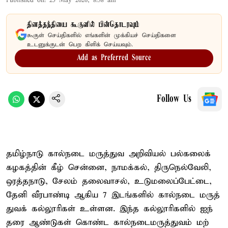
Published on
:
25 May 2026, 8:38 am
தினத்தந்தியை கூகுளில் பின்தொடரவும்
கூகுள் செய்திகளில் எங்களின் முக்கியச் செய்திகளை
உடனுக்குடன் பெற கிளிக் செய்யவும்.
Add as Preferred Source
Follow Us
தமிழ்​நாடு கால்​நடை மருத்​துவ அறி​வியல் பல்​கலைக்​
கழகத்​தின் கீழ் சென்​னை, நாமக்​கல், திருநெல்​வேலி,
ஒரத்​த​நாடு, சேலம் தலை​வாசல், உடுமலைப்​பேட்​டை,
தேனி வீர​பாண்டி ஆகிய 7 இடங்​களில் கால்​நடை மருத்​
து​வக் கல்​லூரி​கள் உள்​ளன. இந்த கல்​லூரி​களில் ஐந்​
தரை ஆண்​டு​கள் கொண்ட கால்​நடைமருத்​து​வம் மற்​