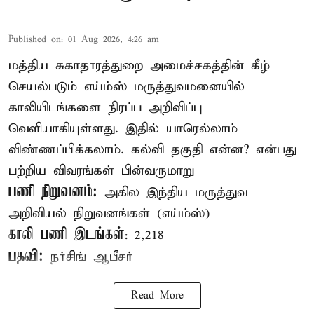
Published on
:
01 Aug 2026, 4:26 am
மத்திய சுகாதாரத்துறை அமைச்சகத்தின் கீழ்
செயல்படும் எய்ம்ஸ் மருத்துவமனையில்
காலியிடங்களை நிரப்ப அறிவிப்பு
வெளியாகியுள்ளது. இதில் யாரெல்லாம்
விண்ணப்பிக்கலாம். கல்வி தகுதி என்ன? என்பது
பற்றிய விவரங்கள் பின்வருமாறு
பணி நிறுவனம்:
அகில இந்திய மருத்துவ
அறிவியல் நிறுவனங்கள் (எய்ம்ஸ்)
காலி பணி இடங்கள்
: 2,218
பதவி:
நர்சிங் ஆபீசர்
Read More