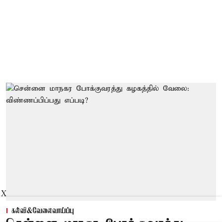
X
கல்வி&வேலைவாய்ப்பு