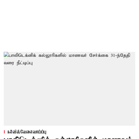
கல்வி&வேலைவாய்ப்பு