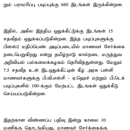
றும் பராமரிப்பு படிப்​புக்கு 660 இடங்​கள் இருக்​கின்​றன.
இதில், அகில இந்​திய ஒதுக்​கீட்​டுக்கு இடங்​கள் 15
சதவீதம் ஒதுக்​கப்​படு​கின்​றன. இந்த படிப்​பு​களுக்கு
பிளஸ்2 மதிப்​பெண் அடிப்​படை​யில் மாணவர் சேர்க்கை
நடை​பெறுகிறது என்று தமிழ்​நாடு கால்​நடை மருத்​துவ
அறி​வியல் பல்​கலைக்​கழகம் தெரி​வித்​துள்​ளது. மேலும்
7.5 சதவீத உள் இடஒதுக்​கீட்​டின் கீழ் அரசு பள்ளி
மாணவர்​களுக்கு பி.​வி.எஸ்சி - ஏ.ஹெச் மற்​றும் பி.டெக்
படிப்​பு​களில் 100-க்​கும் மேற்​பட்ட இடங்​கள்​ ஒதுக்​கீடு
செய்​யப்​படு​கின்​றன.
இதற்கான விண்ணப்ப பதிவு இன்று காலை 10
மணிக்கு தொடங்கியது. மாணவர் சேர்க்கைக்கு