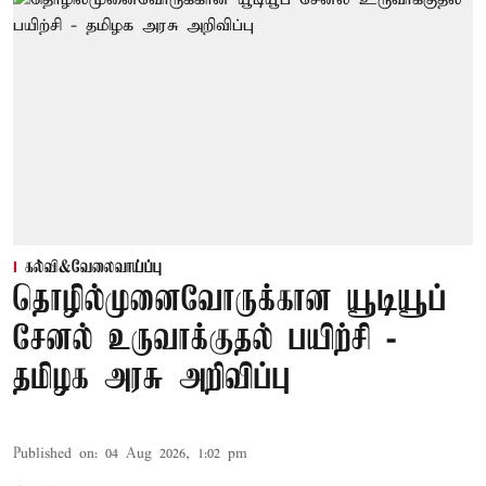
கல்வி&வேலைவாய்ப்பு
தொழில்முனைவோருக்கான யூடியூப்
சேனல் உருவாக்குதல் பயிற்சி -
தமிழக அரசு அறிவிப்பு
Published on
:
04 Aug 2026, 1:02 pm