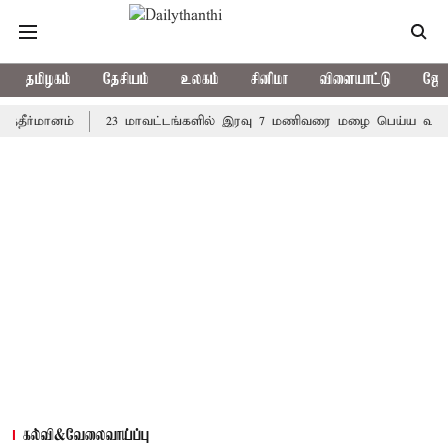
தமிழகம்
தேசியம்
உலகம்
சினிமா
விளையாட்டு
ஜோத
மானம்
23 மாவட்டங்களில் இரவு 7 மணிவரை மழை பெய்ய வாய்ப்பு
கல்வி&வேலைவாய்ப்பு