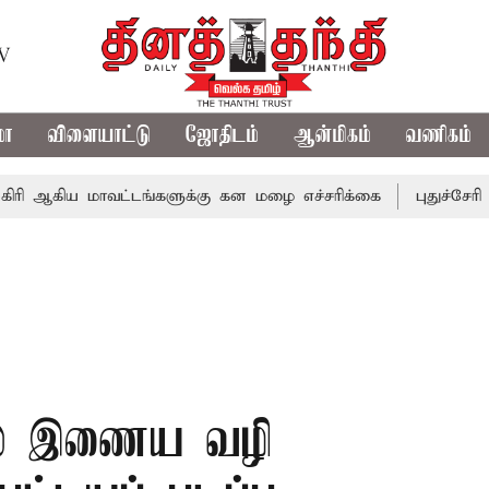
TV
மா
விளையாட்டு
ஜோதிடம்
ஆன்மிகம்
வணிகம்
 மாவட்டங்களுக்கு கன மழை எச்சரிக்கை
புதுச்சேரி சட்டசபை
ில் இணைய வழி