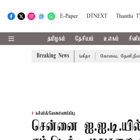
E-Paper
DTNEXT
Thanthi 
தமிழகம்
தேசியம்
உலகம்
சினி
Breaking News
வழக்கை வாபஸ் பெற்றார் சங்கீதா
கோவை, தேனி,நீலகிரி ஆகிய
கல்வி&வேலைவாய்ப்பு
சென்னை ஐ.ஐ.டி.ய