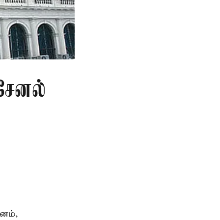
சேனல்
னம்,