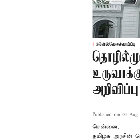
கல்வி&வேலைவாய்ப்பு
தொழில்ம
உருவாக்க
அறிவிப்பு
Published on
:
04 Aug 
சென்னை,
தமிழக அரசின் தொ