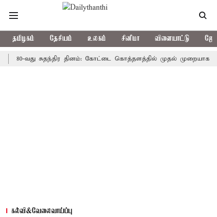
தமிழகம்
தேசியம்
உலகம்
சினிமா
விளையாட்டு
ஜோத
0-வது சுதந்திர தினம்: கோட்டை கொத்தளத்தில் முதல் முறையாக தேசிய கொட
கல்வி&வேலைவாய்ப்பு