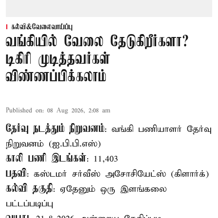
கல்வி&வேலைவாய்ப்பு
வங்கியில் வேலை தேடுகிறீர்களா?
டிகிரி முடித்தவர்கள்
விண்ணப்பிக்கலாம்
Published on
:
08 Aug 2026, 2:08 am
தேர்வு நடத்தும் நிறுவனம்
: வங்கி பணியாளர் தேர்வு
நிறுவனம் (ஐ.பி.பி.எஸ்)
காலி பணி இடங்கள்
: 11,403
பதவி
: கஸ்டமர் சர்வீஸ் அசோசியேட்ஸ் (கிளார்க்)
கல்வி தகுதி
: ஏதேனும் ஒரு இளங்கலை
பட்டப்படிப்பு