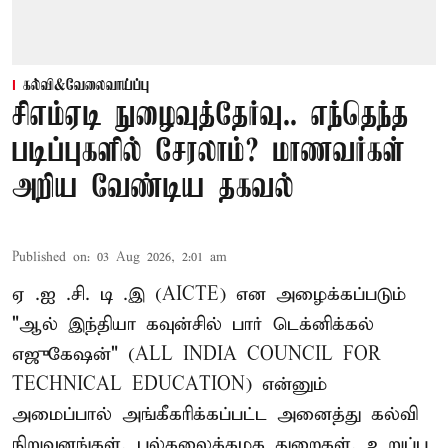
கல்வி&வேலைவாய்ப்பு
சிஎம்ஏடி நுழைவுத்தேர்வு.. எந்தெந்த
படிப்புகளில் சேரலாம்? மாணவர்கள்
அறிய வேண்டிய தகவல்
Published on
:
03 Aug 2026, 2:01 am
ஏ .ஐ .சி. டி .இ (AICTE) என அழைக்கப்படும்
"ஆல் இந்தியா கவுன்சில் பார் டெக்னிக்கல்
எஜுகேஷன்" (ALL INDIA COUNCIL FOR
TECHNICAL EDUCATION) என்னும்
அமைப்பால் அங்கீகரிக்கப்பட்ட அனைத்து கல்வி
நிறுவனங்கள், பல்கலைக்கழக துறைகள், உறுப்பு