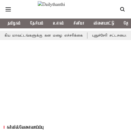
தமிழகம்
தேசியம்
உலகம்
சினிமா
விளையாட்டு
ஜோத
ாவட்டங்களுக்கு கன மழை எச்சரிக்கை
புதுச்சேரி சட்டசபையில் வரும
கல்வி&வேலைவாய்ப்பு