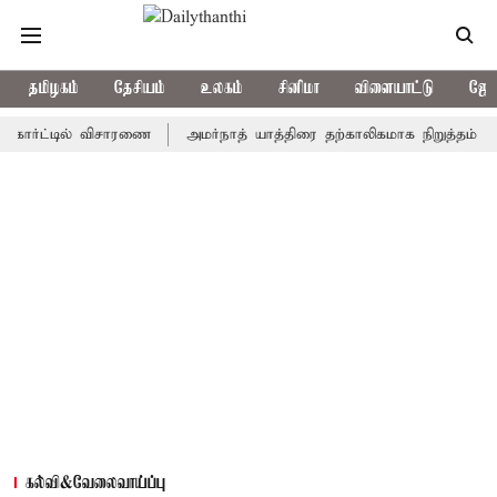
தமிழகம்
தேசியம்
உலகம்
சினிமா
விளையாட்டு
ஜோத
ட்டில் விசாரணை
அமர்நாத் யாத்திரை தற்காலிகமாக நிறுத்தம்
இமாச்
கல்வி&வேலைவாய்ப்பு