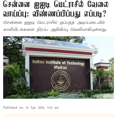
சென்னை ஐஐடி மெட்ராசில் வேலை
வாய்ப்பு: விண்ணப்பிப்பது எப்படி?
சென்னை ஐஐடி மெட்ராசில் ஒப்பந்த அடிப்படையில்
காலியிடங்களை நிரப்ப அறிவிப்பு வெளியாகியுள்ளது.
Published on
:
16 Apr 2026, 3:25 am