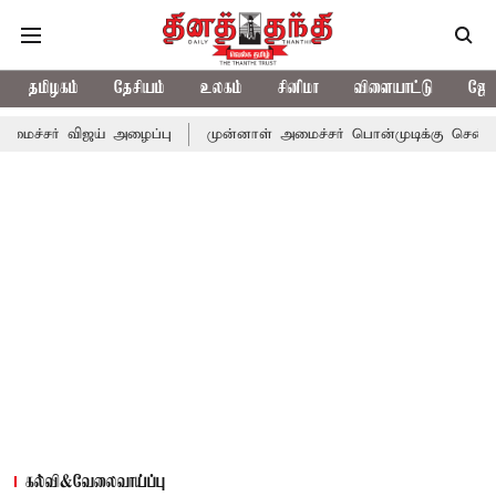
தமிழகம்
தேசியம்
உலகம்
சினிமா
விளையாட்டு
ஜோத
 விஜய் அழைப்பு
முன்னாள் அமைச்சர் பொன்முடிக்கு சென்னை நீதிமன்ற
கல்வி&வேலைவாய்ப்பு