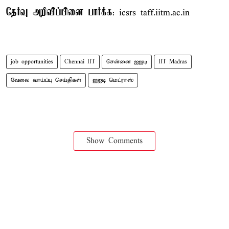
தேர்வு அறிவிப்பினை பார்க்க
: icsrs taff.iitm.ac.in
job opportunities
Chennai IIT
சென்னை ஐஐடி
IIT Madras
வேலை வாய்ப்பு செய்திகள்
ஐஐடி மெட்ராஸ்
Show Comments