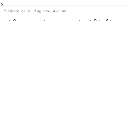
X
Published on
:
01 Aug 2026, 4:26 am
மத்திய சுகாதாரத்துறை அமைச்சகத்தின் கீழ்
செயல்படும் எய்ம்ஸ் மருத்துவமனையில்
காலியிடங்களை நிரப்ப அறிவிப்பு
வெளியாகியுள்ளது. இதில் யாரெல்லாம்
விண்ணப்பிக்கலாம். கல்வி தகுதி என்ன? என்பது
பற்றிய விவரங்கள் பின்வருமாறு
பணி நிறுவனம்:
அகில இந்திய மருத்துவ
அறிவியல் நிறுவனங்கள் (எய்ம்ஸ்)
காலி பணி இடங்கள்
: 2,218
பதவி:
நர்சிங் ஆபீசர்
Read More