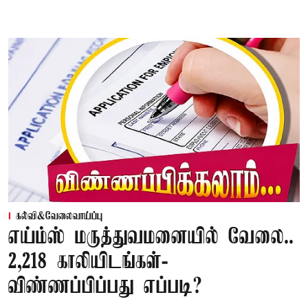
கல்வி&வேலைவாய்ப்பு
எய்ம்ஸ் மருத்துவமனையில் வேலை..
2,218 காலியிடங்கள்-
விண்ணப்பிப்பது எப்படி?