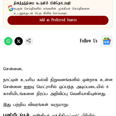
தினத்தந்தியை கூகுளில் பின்தொடரவும்
கூகுள் செய்திகளில் எங்களின் முக்கியச் செய்திகளை
உடனுக்குடன் பெற கிளிக் செய்யவும்.
Add as Preferred Source
Follow Us
சென்னை,
நாட்டின் உயரிய கல்வி நிறுவனங்களில் ஒன்றாக உள்ள
சென்னை ஐஐடி மெட்ராசில் ஒப்பந்த அடிப்படையில் 6
காலியிடங்களை நிரப்ப அறிவிப்பு வெளியாகியுள்ளது.
இது பற்றிய விவரங்கள் வருமாறு:
பணியிடங்கள்
: ஜூனியர் எக்சிகியூட்டிவ்' பிரிவில்