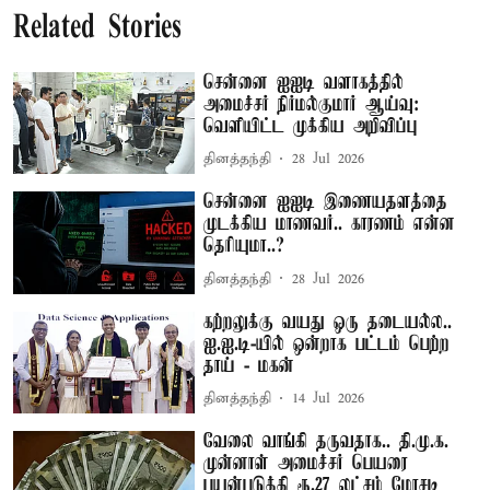
Related Stories
சென்னை ஐஐடி வளாகத்தில்
அமைச்சர் நிர்மல்குமார் ஆய்வு:
வெளியிட்ட முக்கிய அறிவிப்பு
தினத்தந்தி
28 Jul 2026
சென்னை ஐஐடி இணையதளத்தை
முடக்கிய மாணவர்.. காரணம் என்ன
தெரியுமா..?
தினத்தந்தி
28 Jul 2026
கற்றலுக்கு வயது ஒரு தடையல்ல..
ஐ.ஐ.டி-யில் ஒன்றாக பட்டம் பெற்ற
தாய் - மகன்
தினத்தந்தி
14 Jul 2026
வேலை வாங்கி தருவதாக.. தி.மு.க.
முன்னாள் அமைச்சர் பெயரை
பயன்படுத்தி ரூ.27 லட்சம் மோசடி