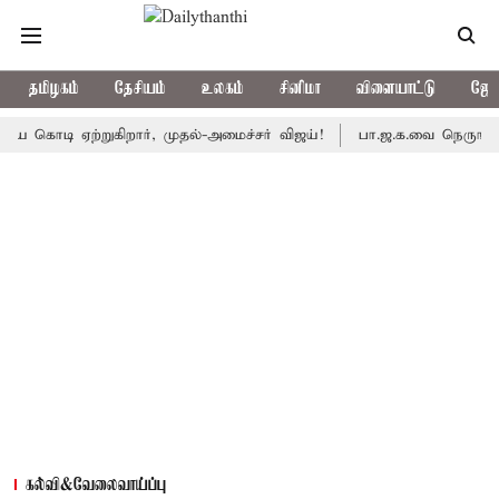
தமிழகம்
தேசியம்
உலகம்
சினிமா
விளையாட்டு
ஜோத
 ஏற்றுகிறார், முதல்-அமைச்சர் விஜய்!
பா.ஜ.க.வை நெருங்குகிறதா தி
கல்வி&வேலைவாய்ப்பு