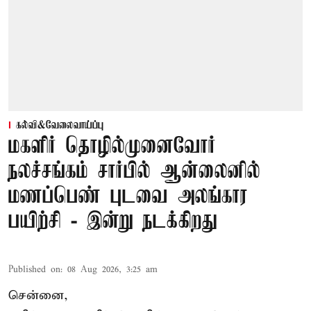
கல்வி&வேலைவாய்ப்பு
மகளிர் தொழில்முனைவோர்
நலச்சங்கம் சார்பில் ஆன்லைனில்
மணப்பெண் புடவை அலங்கார
பயிற்சி - இன்று நடக்கிறது
Published on
:
08 Aug 2026, 3:25 am
சென்னை,