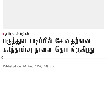
தமிழக செய்திகள்
மருத்துவ படிப்பில் சேர்வதற்கான
கலந்தாய்வு நாளை தொடங்குகிறது
X
Published on
:
03 Aug 2026, 2:29 am
சென்னை,
'நீட்' தகுதி மதிப்பெண் அடிப்படையில் மருத்துவ
படிப்பில் சேர்வதற்கான கலந்தாய்வு நாளை
தொடங்கி நடைபெறும் என்று மத்திய மருத்துவ
கவுன்சில் அறிவித்துள்ளது.