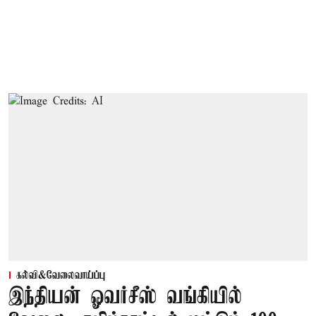
கல்வி&வேலைவாய்ப்பு
இந்தியன் ஓவர்சீஸ் வங்கியில்