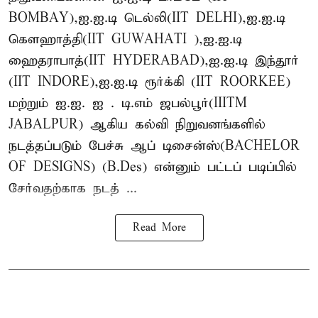
BOMBAY),ஐ.ஐ.டி டெல்லி(IIT DELHI),ஐ.ஐ.டி
கௌஹாத்தி(IIT GUWAHATI ),ஐ.ஐ.டி
ஹைதராபாத்(IIT HYDERABAD),ஐ.ஐ.டி இந்தூர்
(IIT INDORE),ஐ.ஐ.டி ரூர்க்கி (IIT ROORKEE)
மற்றும் ஐ.ஐ. ஐ . டி.எம் ஜபல்பூர்(IIITM
JABALPUR) ஆகிய கல்வி நிறுவனங்களில்
நடத்தப்படும் பேச்சு ஆப் டிசைன்ஸ்(BACHELOR
OF DESIGNS) (B.Des) என்னும் பட்டப் படிப்பில்
சேர்வதற்காக நடத் ...
Read More