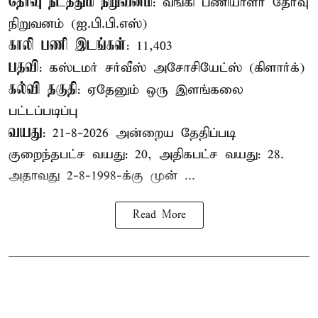
தேர்வு நடத்தும் நிறுவனம்
: வங்கி பணியாளர் தேர்வு
நிறுவனம் (ஐ.பி.பி.எஸ்)
காலி பணி இடங்கள்
: 11,403
பதவி
: கஸ்டமர் சர்வீஸ் அசோசியேட்ஸ் (கிளார்க்)
கல்வி தகுதி
: ஏதேனும் ஒரு இளங்கலை
பட்டப்படிப்பு
வயது
: 21-8-2026 அன்றைய தேதிப்படி
குறைந்தபட்ச வயது: 20, அதிகபட்ச வயது: 28.
அதாவது 2-8-1998-க்கு முன் ...
Read More