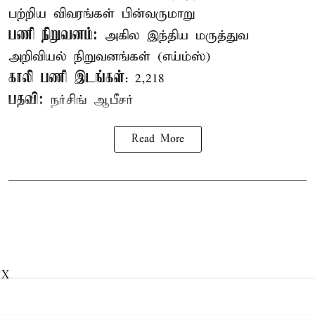
பற்றிய விவரங்கள் பின்வருமாறு
பணி நிறுவனம்:
அகில இந்திய மருத்துவ
அறிவியல் நிறுவனங்கள் (எய்ம்ஸ்)
காலி பணி இடங்கள்
: 2,218
பதவி:
நர்சிங் ஆபீசர்
Read More
X