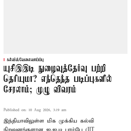
கல்வி&வேலைவாய்ப்பு
யுசிஇஇடி நுழைவுத்தேர்வு பற்றி
தெரியுமா? எந்தெந்த படிப்புகளில்
சேரலாம்; முழு விவரம்
Published on
:
10 Aug 2026, 3:19 am
இந்தியாவிலுள்ள மிக முக்கிய கல்வி
நிறுவனங்களான ஐ.ஐ.டி பாம்பே (IIT