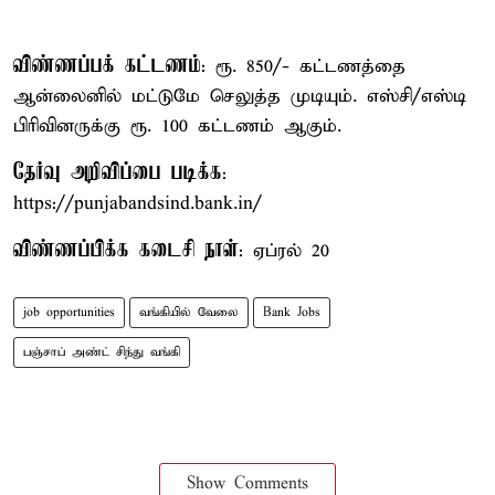
விண்ணப்பக் கட்டணம்
: ரூ. 850/- கட்டணத்தை
ஆன்லைனில் மட்டுமே செலுத்த முடியும். எஸ்சி/எஸ்டி
பிரிவினருக்கு ரூ. 100 கட்டணம் ஆகும்.
தேர்வு அறிவிப்பை படிக்க
:
https://punjabandsind.bank.in/
விண்ணப்பிக்க கடைசி நாள்
: ஏப்ரல் 20
job opportunities
வங்கியில் வேலை
Bank Jobs
பஞ்சாப் அண்ட் சிந்து வங்கி
Show Comments