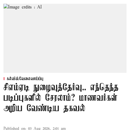
கல்வி&வேலைவாய்ப்பு
சிஎம்ஏடி நுழைவுத்தேர்வு.. எந்தெந்த
படிப்புகளில் சேரலாம்? மாணவர்கள்
அறிய வேண்டிய தகவல்
Published on
:
03 Aug 2026, 2:01 am