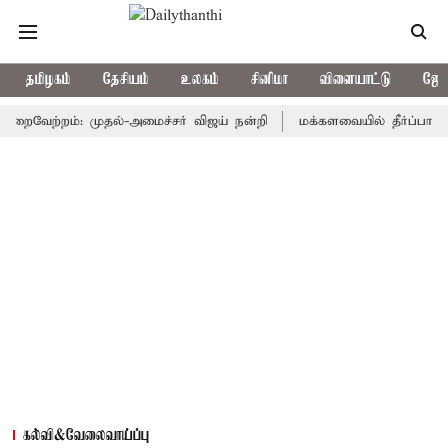
தமிழகம்
தேசியம்
உலகம்
சினிமா
விளையாட்டு
ஜோத
ேற்றம்: முதல்-அமைச்சர் விஜய் நன்றி
மக்களவையில் தீர்ப்பாய சீர்தி
கல்வி&வேலைவாய்ப்பு