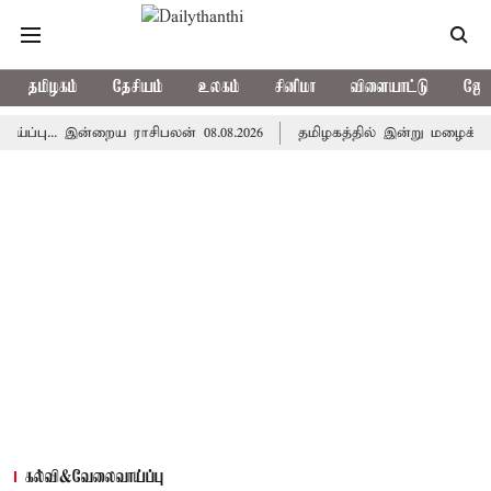
தமிழகம்
தேசியம்
உலகம்
சினிமா
விளையாட்டு
ஜோத
. இன்றைய ராசிபலன் 08.08.2026
தமிழகத்தில் இன்று மழைக்கு வாய்ப
கல்வி&வேலைவாய்ப்பு