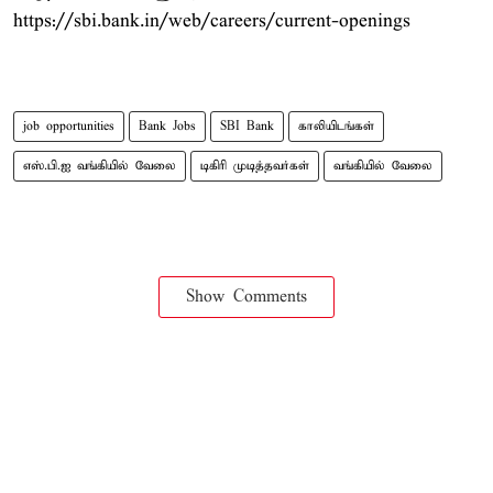
https://sbi.bank.in/web/careers/current-openings
job opportunities
Bank Jobs
SBI Bank
காலியிடங்கள்
எஸ்.பி.ஐ வங்கியில் வேலை
டிகிரி முடித்தவர்கள்
வங்கியில் வேலை
Show Comments