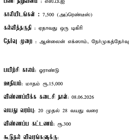
பணி நிறுவனம்
: எஸ்.பி.ஐ
காலியிடங்கள் :
7,500 (அப்ரெண்டீஸ்)
கல்வித்தகுதி
: ஏதாவது ஒரு டிகிரி
தேர்வு முறை
: ஆன்லைன் எக்ஸாம், நேர்முகத்தேர்வு
பயிற்சி காலம்
: ஓராண்டு
ஊதியம்
: மாதம் ரூ.15,000
விண்ணப்பிக்க கடைசி நாள்
: 08.06.2026
வயது வரம்பு
: 20 முதல் 28 வயது வரை
விண்ணப்ப கட்டணம்
: ரூ.300
கூடுதல் விவரங்களுக்கு
: