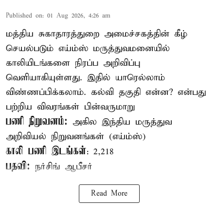
Published on
:
01 Aug 2026, 4:26 am
மத்திய சுகாதாரத்துறை அமைச்சகத்தின் கீழ்
செயல்படும் எய்ம்ஸ் மருத்துவமனையில்
காலியிடங்களை நிரப்ப அறிவிப்பு
வெளியாகியுள்ளது. இதில் யாரெல்லாம்
விண்ணப்பிக்கலாம். கல்வி தகுதி என்ன? என்பது
பற்றிய விவரங்கள் பின்வருமாறு
பணி நிறுவனம்:
அகில இந்திய மருத்துவ
அறிவியல் நிறுவனங்கள் (எய்ம்ஸ்)
காலி பணி இடங்கள்
: 2,218
பதவி:
நர்சிங் ஆபீசர்
Read More