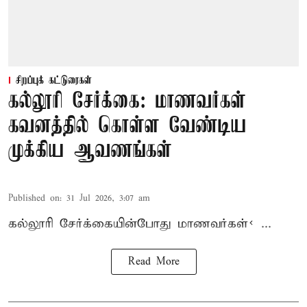
சிறப்புக் கட்டுரைகள்
கல்லூரி சேர்க்கை: மாணவர்கள்
கவனத்தில் கொள்ள வேண்டிய
முக்கிய ஆவணங்கள்
Published on
:
31 Jul 2026, 3:07 am
கல்லூரி
சேர்க்கை
யின்போது
மாணவர்கள்< ...
Read More