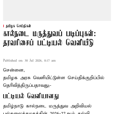
தமிழக செய்திகள்
கால்நடை மருத்துவப் படிப்புகள்:
தரவரிசைப் பட்டியல் வெளியீடு
Published on
:
30 Jul 2026, 8:17 am
சென்னை,
தமிழக அரசு வெளியிட்டுள்ள செய்திக்குறிப்பில்
தெரிவித்திருப்பதாவது;-
பட்டியல் வெளியானது
தமிழ்நாடு கால்நடை மருத்துவ அறிவியல்
பல்கலைக்கழகத்தின் 2026-27ஆம் கல்வி