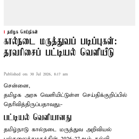
தமிழக செய்திகள்
கால்நடை மருத்துவப் படிப்புகள்:
தரவரிசைப் பட்டியல் வெளியீடு
Published on
:
30 Jul 2026, 8:17 am
சென்னை,
தமிழக அரசு வெளியிட்டுள்ள செய்திக்குறிப்பில்
தெரிவித்திருப்பதாவது;-
பட்டியல் வெளியானது
தமிழ்நாடு கால்நடை மருத்துவ அறிவியல்
பல்கலைக்கழகத்தின் 2026-27ஆம் கல்வி