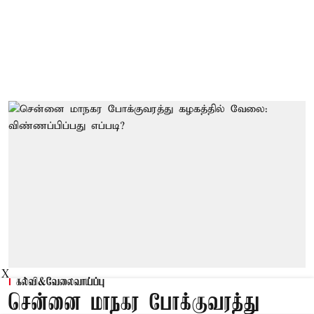
X
கல்வி&வேலைவாய்ப்பு
சென்னை மாநகர போக்குவரத்து