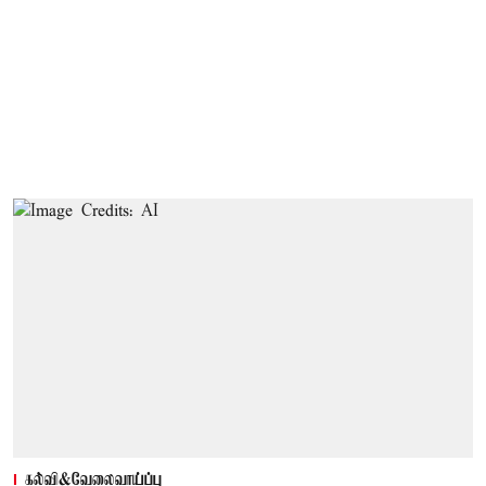
கல்வி&வேலைவாய்ப்பு