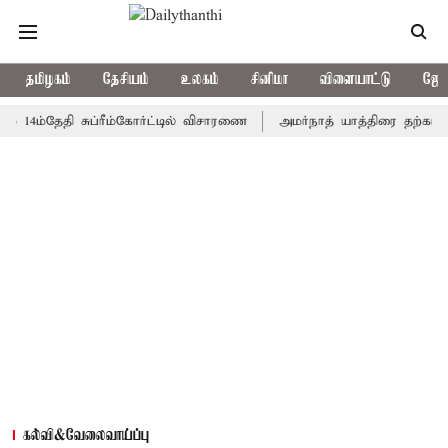
தமிழகம்
தேசியம்
உலகம்
சினிமா
விளையாட்டு
ஜோத
்தேதி சுப்ரீம்கோர்ட்டில் விசாரணை
அமர்நாத் யாத்திரை தற்காலிகமாக ந
கல்வி&வேலைவாய்ப்பு