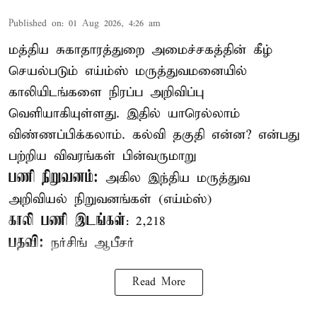
Published on
:
01 Aug 2026, 4:26 am
மத்திய சுகாதாரத்துறை அமைச்சகத்தின் கீழ்
செயல்படும் எய்ம்ஸ் மருத்துவமனையில்
காலியிடங்களை நிரப்ப அறிவிப்பு
வெளியாகியுள்ளது. இதில் யாரெல்லாம்
விண்ணப்பிக்கலாம். கல்வி தகுதி என்ன? என்பது
பற்றிய விவரங்கள் பின்வருமாறு
பணி நிறுவனம்:
அகில இந்திய மருத்துவ
அறிவியல் நிறுவனங்கள் (எய்ம்ஸ்)
காலி பணி இடங்கள்
: 2,218
பதவி:
நர்சிங் ஆபீசர்
Read More