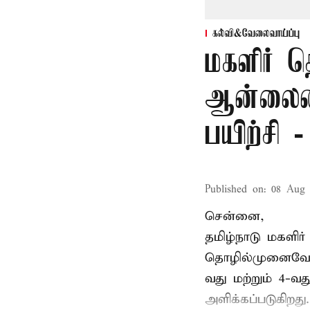
கல்வி&வேலைவாய்ப்பு
மகளிர் த
ஆன்லைன
பயிற்சி 
Published on
:
08 Aug 
சென்னை,
தமிழ்நாடு மகளிர
தொழில்முனைவோர்
வது மற்றும் 4-வ
அளிக்கப்படுகிறது.