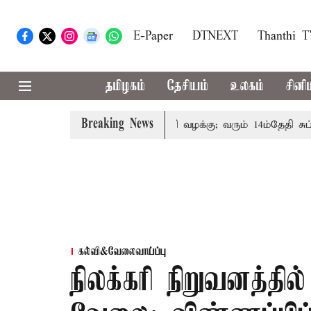
E-Paper
DTNEXT
Thanthi 
தமிழகம்
தேசியம்
உலகம்
சினி
Breaking News
் குடும்பத்தினருக்கு அரசுப்பணி வழக்கு; வரும் 14ம்தேதி சுப்ரீம்
கல்வி&வேலைவாய்ப்பு
நிலக்கரி நிறுவனத்தில