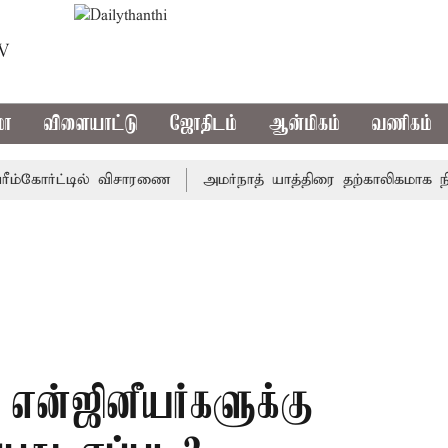
TV
மா
விளையாட்டு
ஜோதிடம்
ஆன்மிகம்
வணிகம்
கோர்ட்டில் விசாரணை
அமர்நாத் யாத்திரை தற்காலிகமாக நிறுத்த
் என்ஜினீயர்களுக்கு