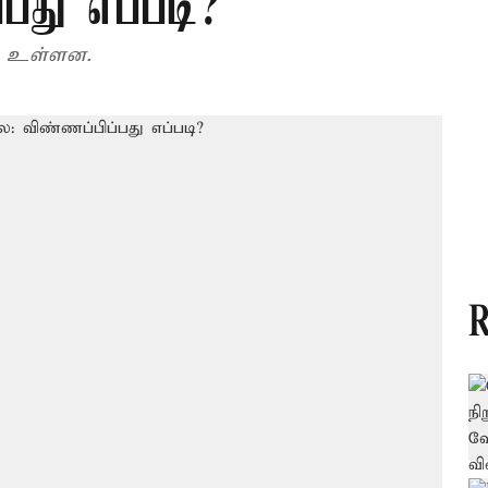
பது எப்படி?
பட உள்ளன.
R